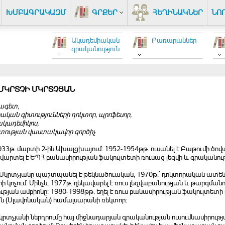
ԽՄԲԱԳՐԱԿԱԶՄ
ԳՐՔԵՐ
ՀԵՂԻՆԱԿՆԵՐ
ՆՈ
Ակադեմիական
Բառարաններ
գրականություն
 ՄԿՐՏՉԻ ՄԿՐՏՉՅԱՆ
ագետ,
կան գիտությունների դոկտոր, պրոֆեսոր,
ակադեմիկոս,
տության վաստակավոր գործիչ
1933թ. մարտի 2-ին Ախալցխայում: 1952-1954թթ. ուսանել է Բաթումի ծո
վարտել է ԵՊՀ բանասիրության ֆակուլտետի ռուսաց լեզվի և գրականու
.Մկրտչյանը պաշտպանել է թեկնածուական, 1970թ.` դոկտորական ատենախ
ի կոչում: Մինչև 1977թ. ղեկավարել է ռուս լեզվաբանության և թարգմանո
թյան ամբիոնը: 1980-1998թթ. եղել է ռուս բանասիրության ֆակուլտետի դ
ն (Սլավոնական) համալսարանի ռեկտոր:
Մկրտչյանի ներդրումը հայ միջնադարյան գրականության ուսումնասիրութ