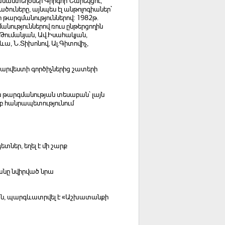
անաստեղծներ Գրիգոր Նարեկցու,
ուները, այնպես էլ անթոլոգիաներ`
թարգմանություններով: 1982թ.
անություններով ռուս ընթերցողին
Թումանյան, Ավ.Իսահակյան,
ևա, Ն.Տիխոնով, Ալ.Գիտովիչ,
 արվեստի գործիչներից շատերի
ս թարգմանության տեսաբան` լայն
բ հանրապետությունում
եր, եղել է մի շարք
անը նվիրված նրա
ման, պարգևատրվել է «Աշխատանքի