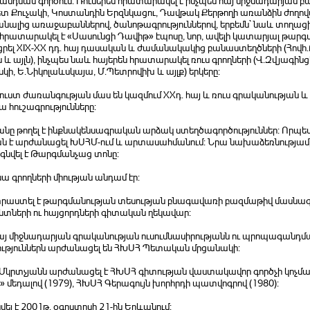
նդման գործում: Ռուսերեն հրատարակել է ինչպես հայ միջնադարյան բ
Քուչակի, Կոստանդին Երզնկացու, Դավթակ Քերթողի առանձին ժողոված
ալից առաջաբաններով, ծանոթագրություններով, երբեմն` նաև տողացի 
 հրատարակել է «Սասունցի Դավիթ» էպոսը, նոր, ավելի կատարյալ թարգմ
րել XIX-XX դդ. հայ դասական և ժամանակակից բանաստեղծների (Հովհ.
 և այլն), ինչպես նաև հայերեն հրատարակել ռուս գրողների (Վ.Զվյագինց
սկի, Ե.Նիկոլաևսկայա, Մ.Պետրովիխ և այլք) երկերը:
ւստ ժառանգության մաս են կազմում XXդ. հայ և ռուս գրականության և
ա հուշագրությունները:
անը թողել է ինքնակենսագրական արձակ ստեղծագործություններ: Որպե
ն է արժանացել ԽՍՀՄ-ում և արտասահմանում: Նրա նախաձեռնությամ
գնվել է Թարգմանչաց տոնը:
նա գրողների միության անդամ էր:
աստել է թարգմանության տեսության բնագավառի բազմաթիվ մասնագետն
տների ու հայցորդների գիտական ղեկավար:
հայ միջնադարյան գրականության ուսումնասիրությանն ու պրոպագանդմ
թյուններն արժանացել են ՀԽՍՀ Պետական մրցանակի:
Լ.Մկրտչյանն արժանացել է ՀԽՍՀ գիտության վաստակավոր գործչի կոչ
 մեդալով (1979), ՀԽՍՀ Գերագույն խորհրդի պատվոգրով (1980):
լ է 2001թ. օգոստոսի 21-ին Երևանում: