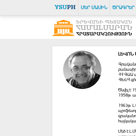
ՄԵՐ ՄԱՍԻՆ
ԾՐԱԳՐԵՐ
ԼԵՎՈՆ
Գրական
բանասիրա
ՀՀ ԳԱԱ 
ՀԽՍՀ գի
Ծնվել է 
1958թ. ա
1963թ. Լ
պրոֆեսոր
գրականու
հայկակա
Մեծ է Լ.