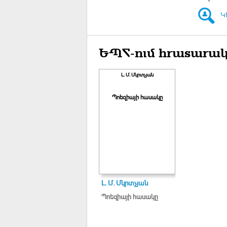
Կ
ԵՊՀ-ում հրատարակ
Լ. Մ. Մկրտչյան
Պոեզիայի հասակը
Լ. Մ. Մկրտչյան
Պոեզիայի հասակը