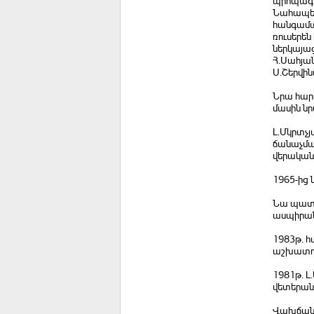
պրոպագա
Նահապետ 
հանգաման
ռուսերեն
ներկայաց
Հ.Սահյան
Ս.Շերվին
Նրա հարո
մասին նր
Լ.Մկրտչյ
ճանաչմա
վերական
1965-ից 
Նա պատր
ասպիրան
1983թ. 
աշխատու
1981թ. 
վետերան»
Վախճանվե