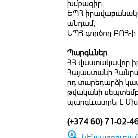
խմբագիր,
ԵՊՀ իրավաբանակա
անդամ,
ԵՊՀ գործող ԲՈՀ-
Պարգևներ
ՀՀ վաստակավոր 
Հայաստանի Հանրա
րդ տարեդարձի կա
թվականի սեպտեմբե
պարգևատրել է Մխ
(+374 60) 71-02-46
Կենսագրությա