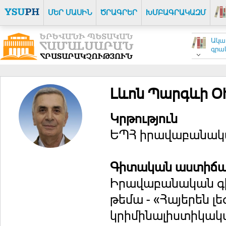
ՄԵՐ ՄԱՍԻՆ
ԾՐԱԳՐԵՐ
ԽՄԲԱԳՐԱԿԱԶՄ
Ակա
գրակ
Լևոն Պարգևի Օ
Կրթություն
ԵՊՀ իրավաբանակա
Գիտական աստիճ
Իրավաբանական գիտ
թեմա - «Հայերեն 
կրիմինալիստիկակ