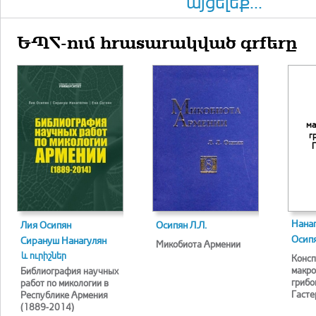
այցելեք...
ԵՊՀ-ում հրատարակված գրքերը
ма
г
Г
Нанаг
Лия Осипян
Осипян Л.Л.
Осипя
Сирануш Нанагулян
Микобиота Армении
և ուրիշներ
Консп
макро
Библиография научных
грибо
работ по микологии в
Гасте
Республике Армения
(1889-2014)