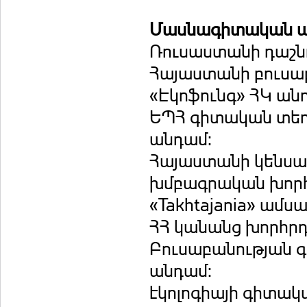
Մասնագիտական ա
Ռուսաստանի դաշնո
Հայաստանի բուսա
«Էկոֆունգ» ՀԿ ան
ԵՊՀ գիտական տեղ
անդամ:
Հայաստանի կենսա
խմբագրական խորհ
«Takhtajania» ամ
ՀՀ կանանց խորհր
Բուսաբանության 
անդամ:
էկոլոգիայի գիտա