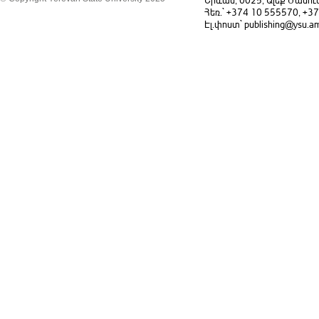
Հեռ.` +374 10 555570, +3
Էլ.փոստ` publishing@ysu.a