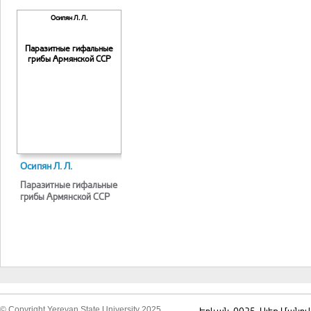
Осипян Л. Л.
Паразитные гифальные
грибы Армянской ССР
Осипян Л. Л.
Паразитные гифальные
грибы Армянской ССР
© Copyright Yerevan State University 2025
Երևան, 0025, Ալեք Մանու