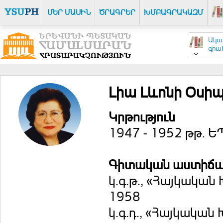
ՄԵՐ ՄԱՍԻՆ
ԾՐԱԳՐԵՐ
ԽՄԲԱԳՐԱԿԱԶՄ
Ակա
գրակ
Լիա Լևոնի Օսի
Կրթություն
1947 - 1952 թթ. 
Գիտական աստիճ
կ.գ.թ., «Հայկական
1958
կ.գ.դ., «Հայկակա