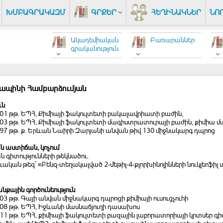
ԽՄԲԱԳՐԱԿԱԶՄ
ԳՐՔԵՐ
ՀԵՂԻՆԱԿՆԵՐ
ՆՈ
Ակադեմիական
Բառարաններ
գրականություն
Պապինի Համբարձումյան
ւն
001 թթ. ԵՊՀ, Քիմիայի ֆակուլտետի բակալավրիատի բաժին,
003 թթ. ԵՊՀ, Քիմիայի ֆակուլտետի մագիստրատուրայի բաժին, քիմիա 
997 թթ. ք. Երևան Նաիրի Զարյանի անվան թիվ 130 միջնակարգ դպրոց
 աստիճան, կոչում
 գիտությունների թեկնածու.
ական թեզ` «Բենզ-տեղակալված 2-մեթիլ-4-քլորխինոլինների նուկլեոֆիլ
քային գործունեություն
003 թթ. Գայի անվան միջնակարգ դպրոցի քիմիայի ուսուցչուհի
008 թթ. ԵՊՀ, Իջևանի մասնաճյուղի դասախոս
2011 թթ. ԵՊՀ, քիմիայի ֆակուլտետի բազային լաբորատորիայի կրտսեր