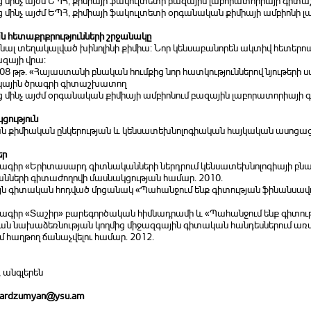
ից մինչ այժմ ԵՊՀ, քիմիայի ֆակուլտետի բազային լաբորատորիայի գի
ց մինչ այժմ ԵՊՀ, քիմիայի ֆակուլտետի օրգանական քիմիայի ամբիոնի 
 հետաքրքրությունների շրջանակը
նալ տեղակալված խինոլինի քիմիա: Նոր կենսաբանորեն ակտիվ հետերոպ
զայի վրա:
008 թթ. «Հայաստանի բնական հումքից նոր հատկություններով նյութերի 
ային ծրագրի գիտաշխատող
ց մինչ այժմ օրգանական քիմիայի ամբիոնում բազային լաբորատորիայ
ցություն
ն քիմիական ընկերության և կենսատեխնոլոգիական հայկական ասոցաց
եր
գիր «Երիտասարդ գիտնականների ներդրում կենսատեխնոլոգիայի բն
նների գիտաժողովի մասնակցության համար. 2010.
յն գիտական հոդված մրցանակ «Պահանջում ենք գիտության ֆինանսավո
գիր «Տաշիր» բարեգործական հիմնադրամի և «Պահանջում ենք գիտու
յան նախաձեռնության կողմից միջազգային գիտական հանդեսներում առավ
ւմ հաղթող ճանաչվելու համար. 2012.
, անգլերեն
mbardzumyan@ysu.am