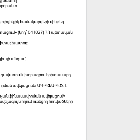
տաշխատող
լաբորանտ
ոլիցիկլիկ համակարգերի սինթեզ
ստացում» (կոդ` 041027) ՀՀ պետական
ի գիտաշխատող:
իայի անդամ,
ագավառում» խորագրով երիտասարդ
րման ավելացում» ԱԳ-ԳՖԱ-Գ.Ծ.1.
թյան ֆինասավորման ավելացում»
ելագույն հղում ունեցող հոդվածների