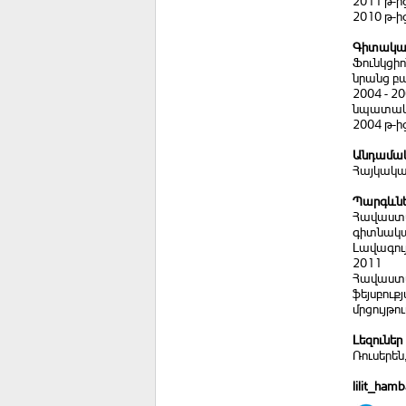
2011 թ-
2010 թ-ի
Գիտական
Ֆունկցիո
նրանց բա
2004 - 2
նպատակ
2004 թ-ի
Անդամակ
Հայկակա
Պարգևն
Հավաստա
գիտնակա
Լավագու
2011
Հավաստա
ֆեյսբուք
մրցույթո
Լեզուներ
Ռուսերեն
lilit_ha