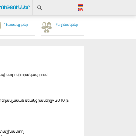
ՐՈՒԹՅՈՒՆՆԵՐ
Դասագրքեր
Հեղինակներ
մագիստրոսի որակավորում
 տեղակլաման ռեակցիաները» 2010 թ.
 գիտաշխատող