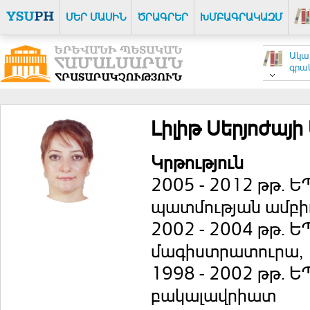
ՄԵՐ ՄԱՍԻՆ
ԾՐԱԳՐԵՐ
ԽՄԲԱԳՐԱԿԱԶՄ
Ակա
գրակ
Լիլիթ Սերյոժայի
Կրթություն
2005 - 2012 թթ. 
պատմության ամբի
2002 - 2004 թթ. 
մագիստրատուրա,
1998 - 2002 թթ. 
բակալավրիատ