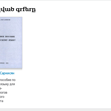
ված գրքերը
-Саркисян
пособие по
 языку для
в-
логов
ого
та