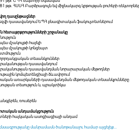
991 թթ. ԵՊՀ ռեկտորի օգնական
981 թթ. ՀՍՍՀ Բարձրագույն եվ միջնակարգ կրթության բուհերի ռեկտորնե
ող դասընթացներ
լեզվի դասավանդում ԵՊՀ բնագիտական ֆակուլտետներում
 հետաքրքրությունների շրջանակը
ություն
րպես մշակույթի հայելի
րպես մշակույթի կոնցեպտ
տմություն
աղորդակցական տեսանկյուններ
 գրականության դասավանդում
 գրականության դասավանդման նորարարական մեթոդներ
ութային կոմպետենցիայի ձևավորում
ական առարկաների դասավանդման մեթոդական տեսանկյունները
ության տեսություն և պրակտիկա
անգլերեն, ռուսերեն
տական անդամակցություն
տների հայկական ասոցիացիայի անդամ
ենսագրությանը մանրամասն ծանոթանալու համար այցելեք...