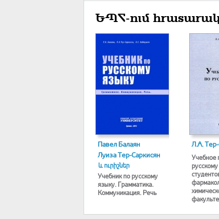
ԵՊՀ-ում հրատարակ
Павел Балаян
Л.А. Тер
Луиза Тер-Саркисян
Учебное 
և ուրիշներ
русскому
студенто
Учебник по русскому
фармако
языку. Грамматика.
химическ
Коммуникация. Речь
факульте