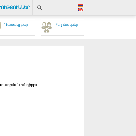
ՐՈՒԹՅՈՒՆՆԵՐ
Դասագրքեր
Հեղինակներ
արտադրման խնդիրը»