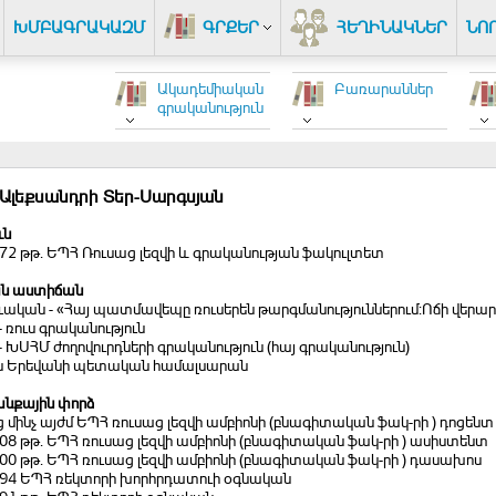
ԽՄԲԱԳՐԱԿԱԶՄ
ԳՐՔԵՐ
ՀԵՂԻՆԱԿՆԵՐ
ՆՈ
Ակադեմիական
Բառարաններ
գրականություն
 Ալեքսանդրի Տեր-Սարգսյան
ւն
972 թթ. ԵՊՀ Ռուսաց լեզվի և գրականության ֆակուլտետ
ն աստիճան
ւական - «Հայ պատմավեպը ռուսերեն թարգմանություններում:Ոճի վեր
- ռուս գրականություն
 - ԽՍՀՄ ժողովուրդների գրականություն (հայ գրականություն)
ին Երեվանի պետական համալսարան
նքային փորձ
ց մինչ այժմ ԵՊՀ ռուսաց լեզվի ամբիոնի (բնագիտական ֆակ-րի ) դոցենտ
008 թթ. ԵՊՀ ռուսաց լեզվի ամբիոնի (բնագիտական ֆակ-րի ) ասիստենտ
000 թթ. ԵՊՀ ռուսաց լեզվի ամբիոնի (բնագիտական ֆակ-րի ) դասախոս
1994 ԵՊՀ ռեկտորի խորհրդատուի օգնական