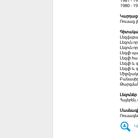
1981 - 1
1980 - 1
Կարդացվ
Ռուսաց 
Գիտական
Լեզվաբան
Լեզուն ո
Լեզուն ո
Լեզվի պա
Լեզվի հ
Լեզվի և
Լեզվի և
Միջմշակ
Բանասիր
Թարգման
Լեզուներ
Հայերեն, 
Մասնագի
Ռուսագե
Կ