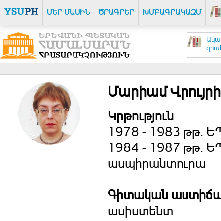
ՄԵՐ ՄԱՍԻՆ
ԾՐԱԳՐԵՐ
ԽՄԲԱԳՐԱԿԱԶՄ
Ակա
գրակ
Մարիամ Վրույրի
Կրթություն
1978 - 1983 թթ. 
1984 - 1987 թթ. 
ասպիրանտուրա
Գիտական աստիճ
ասիստենտ