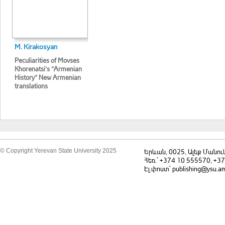
M. Kirakosyan
Peculiarities of Movses
Khorenatsi’s “Armenian
History” New Armenian
translations
© Copyright Yerevan State University 2025
Երևան, 0025, Ալեք Մանու
Հեռ.` +374 10 555570, +3
Էլ.փոստ` publishing@ysu.a