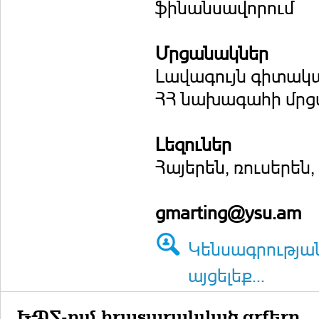
ֆինանսավորում
Մրցանակներ
Լավագույն գիտակ
ՀՀ նախագահի մրց
Լեզուներ
Հայերեն, ռուսերեն
gmarting@ysu.am
Կենսագրությա
այցելեք...
ԵՊՀ-ում հրատարակված գրքերը