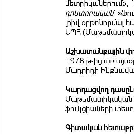
մետրիկաներում», 
դոկտորական
` «Ֆո
լրիվ օրթոնորմալ հ
ԵՊՀ (Մաթեմատիկա
Աշխատանքային փ
1978 թ-ից առ այս
Մադրիդի Ինքնավար
Կարդացվող դասը
Մաթեմատիկական ան
ֆուկցիաների տեսու
Գիտական հետաքրք