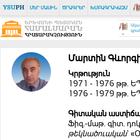
ՄԵՐ ՄԱՍԻՆ
ԾՐԱԳՐԵՐ
ԽՄԲԱԳՐԱԿԱԶՄ
Ակա
գրակ
Մարտին Գևորգի
Կրթություն
1971 - 1976 թթ. 
1976 - 1979 թթ. 
Գիտական աստիճ
Ֆիզ.-մաթ. գիտ. դո
թեկնածուական
` «