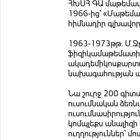
ՀԽՍՀ ԳԱ մաթեմատ
1966-ից՝ «Մաթեմ
հիմնադիր գլխավոր
1963-1973թթ. Մ.Ջ
ֆիզիկամաթեմատիկ
ակադեմիկոսքարտու
նախագահության ա
Նա շուրջ 200 գիտ
ուսումնական ձեռն
ուսումնասիրությո
կոմպլեքս անալիզի
ուղղություններ՝ մ