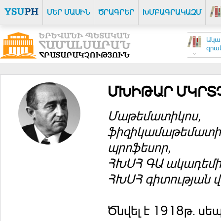
ՄԵՐ ՄԱՍԻՆ
ԾՐԱԳՐԵՐ
ԽՄԲԱԳՐԱԿԱԶՄ
Ակա
գրակ
ՄԽԻԹԱՐ ՄԿՐՏ
Մաթեմատիկոս,
ֆիզիկամաթեմատիկ
պրոֆեսոր,
ՀԽՍՀ ԳԱ ակադեմի
ՀԽՍՀ գիտության 
Ծնվել է 1918թ. սե