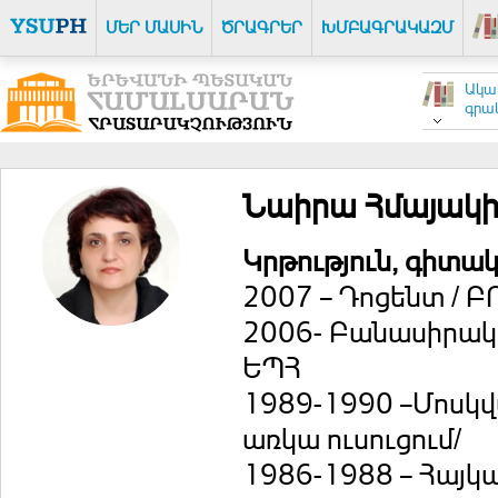
ՄԵՐ ՄԱՍԻՆ
ԾՐԱԳՐԵՐ
ԽՄԲԱԳՐԱԿԱԶՄ
Ակա
գրակ
Նաիրա Հմայակ
Կրթություն, գիտա
2007 – Դոցենտ / Բ
2006- Բանասիրակա
ԵՊՀ
1989-1990 –Մոսկվ
առկա ուսուցում/
1986-1988 – Հայկ