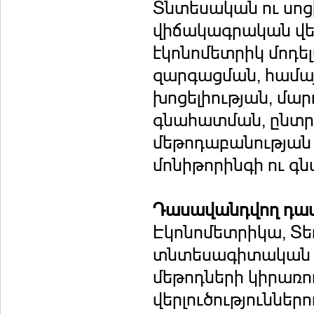
Տնտեսական ու սո
վիճակագրական վեր
էկոնոմետրիկ մոդե
զարգացման, համա
խոցելիության, մա
գնահատման, ընտր
մեթոդաբանության 
մոնիթորինգի ու գ
Դասավանդվող դա
Էկոնոմետրիկա, Տ
տնտեսագիտական հ
մեթոդների կիրառ
վերլուծություններո