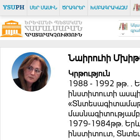
ՄԵՐ ՄԱՍԻՆ
ԾՐԱԳՐԵՐ
ԽՄԲԱԳՐԱԿԱԶՄ
Ակա
գրակ
Նաիրուհի Մխիթ
Կրթություն
1988 - 1992 թթ. 
ինստիտուտի ասպի
«Տնտեսագիտամաթե
մասնագիտությամբ
1979-1984թթ. Եր
ինստիտուտ, Տնտե