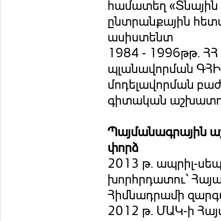
համատեղ «Տնային
ընտրանքային հետ
ասիստենտ
1984 - 1996թթ. Հ
պլանավորման ԳՀԻ
մոդելավորման բաժ
գիտական աշխատ
Պայմանագրային 
փորձ
2013 թ. ապրիլ-ս
խորհրդատու՝ Հայ
Հիմնադրամի զարգ
2012 թ. ՄԱԿ-ի Հա