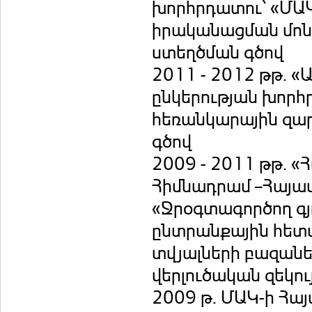
խորհրդատու՝ «ՄԱ
իրականացման մոն
ստեղծման գծով
2011 - 2012 թթ. 
ընկերության խորհ
հեռանկարային զա
գծով
2009 - 2011 թթ.
Հիմնադրամ –Հայա
«Ջրօգտագործող գյ
ընտրանքային հետ
տվյալների բազաներ
վերլուծական զեկո
2009 թ. ՄԱԿ-ի Հա