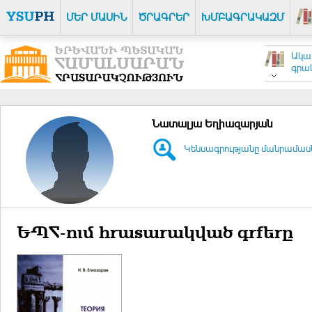
ՄԵՐ ՄԱՍԻՆ
ԾՐԱԳՐԵՐ
ԽՄԲԱԳՐԱԿԱԶՄ
Ակա
գրակ
Նատալյա Եղիազարյան
Կենսագրությանը մանրամասն 
ԵՊՀ-ում հրատարակված գրքերը