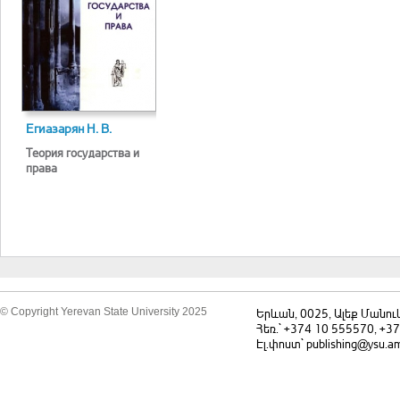
Егиазарян Н. В.
Теория государства и
права
© Copyright Yerevan State University 2025
Երևան, 0025, Ալեք Մանու
Հեռ.` +374 10 555570, +3
Էլ.փոստ` publishing@ysu.a