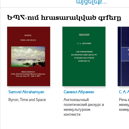
այցելեք...
ԵՊՀ-ում հրատարակված գրքերը
Samvel Abrahamyan
Самвел Абрамян
С. А.
Byron, Time and Space
Англоязычный
Речь 
политический дискурс в
межку
межкультурном
комму
контексте