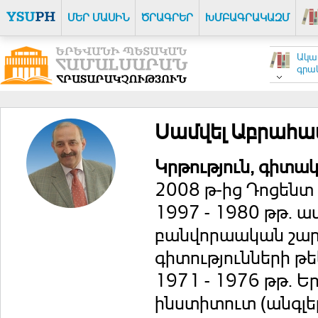
ՄԵՐ ՄԱՍԻՆ
ԾՐԱԳՐԵՐ
ԽՄԲԱԳՐԱԿԱԶՄ
Ակա
գրակ
Սամվել Աբրահա
Կրթություն, գիտ
2008 թ-ից Դոցենտ
1997 - 1980 թթ. 
բանվորաական շար
գիտությունների թե
1971 - 1976 թթ. Ե
ինստիտուտ (անգլե