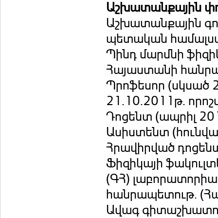
Աշխատանքային փ
Աշխատանքային գոր
պետական համալսա
Պինդ մարմնի ֆիզի
Հայաստանի հանրա
Պրոֆեսոր (սկսած 
21.10.2011թ. որոշ
Դոցենտ (ապրիլ 201
Ասիստենտ (հունվա
Հրավիրված դոցենտ
Ֆիզիկայի ֆակուլ
(ԳՀ) լաբորատորիա
հանրապետութ. (Հ
Ավագ գիտաշխատող 