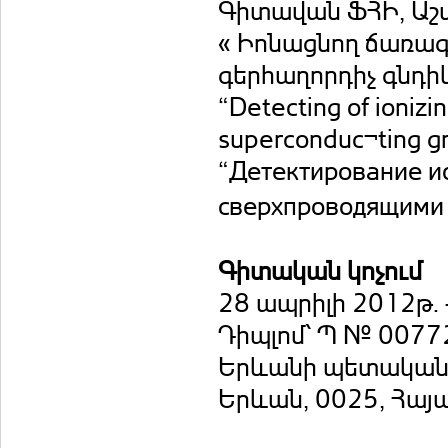
Գիտավան ՖՀԻ, Աշտ
« Իոնացնող ճառագ
գերհաղորդիչ գնդիկ
“Detecting of ioniz
superconduc¬ting g
“Детектирование и
сверхпроводящими 
Գիտական կոչում
28 ապրիլի 2012թ.
Դիպլոմ՝ Պ № 0077
Երևանի պետական հ
Երևան, 0025, Հա