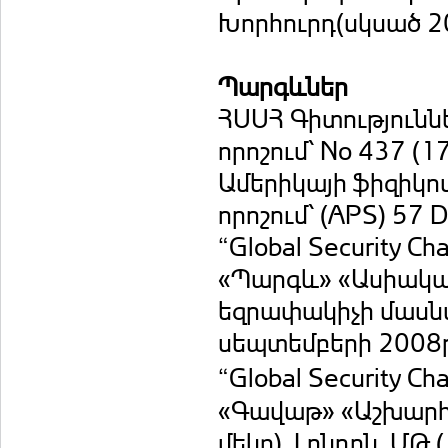
Խորհուրդ(սկսած 20
Պարգևներ
ՀՍՍՀ Գիտությունն
որոշում՝ No 437 (1
Ամերիկայի ֆիզիկոս
որոշում՝ (APS) 57
“Global Security C
«Պարգև» «Ասիակա
եզրափակիչի մասնա
սեպտեմբերի 2008թ
“Global Security C
«Գավաթ» «Աշխարհ
մեկը), Լոնդոն, ՄԹ 