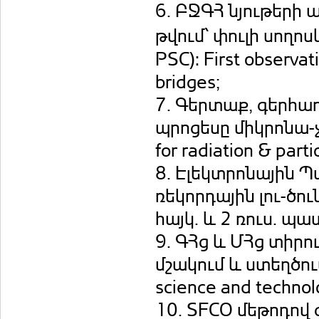
6. ԲՋԳՀ նյութերի
թվում՝ փուլի սողոս
PSC): First observat
bridges;
7. Գերտաք, գերհա
պրոցեսը միկրոնա-չ
for radiation & parti
8. Էլեկտրոնային 
ռեկորդային լու-ծ
հայկ. և 2 ռուս. պա
9. ԳՀց և ՄՀց տիրո
մշակում և ստեղծում:
science and technol
10. SFCO մեթոդով