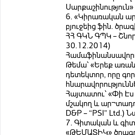
Սարքաշինություն
6. «Կիրառական ար
բյուջեից ֆին. ծրագ
ՀՀ ԳԿՆ ԳՊԿ – Շնոր
30.12.2014)
Համաֆինանսավորող՝ 
Թեմա՝ «Երեք առան
դետեկտոր, որը գոր
հնարավորությունն
Հայտատու՝ «Փի Էս
մշակող և ար¬տադող
D&P – “PSI” Ltd.)
7. Գիտական և գի
«ԹԵՄԱՏԻԿ» ծրագ