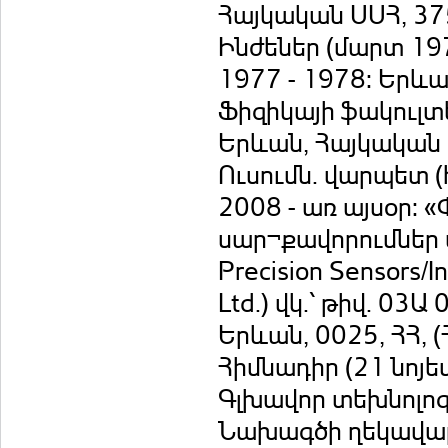
Հայկական ՍՍՀ, 37
Ինժեներ (մարտ 197
1977 - 1978: Երև
Ֆիզիկայի ֆակուլտ
Երևան, Հայկական 
Ուսումն. վարպետ (
2008 - առ այսօր: «
սար¬քավորումներ 
Precision Sensors/
Ltd.) վկ.՝ թիվ. 03Ա
Երևան, 0025, ՀՀ, 
Հիմնադիր (21 նոյե
Գլխավոր տեխնոլոգ 
Նախագծի ղեկավար,