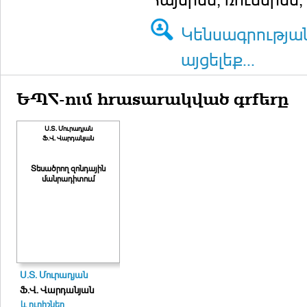
Կենսագրությա
այցելեք...
ԵՊՀ-ում հրատարակված գրքերը
Ս.Տ. Մուրադյան
Ֆ.Վ. Վարդանյան
Տեսածրող զոնդային
մանրադիտում
Ս.Տ. Մուրադյան
Ֆ.Վ. Վարդանյան
և ուրիշներ