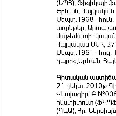
(ԵՊՀ), Ֆիզիկայի ֆ
Երևան, Հայկական 
Սեպտ.1968 - հու
առընթեր, Արտաշես
մաթեմատի¬կական Հ
Հայկական ՍՍՀ, 37
Սեպտ.1961 - հուլ. 
դպրոց,Երևան, Հայ
Գիտական աստիճ
21 դեկտ. 2010թ.Գի
Վկայագիր՝ Բ №008
ինստիտուտ (ՖԿՊՖ)
(ԳԱԱ), Հր. Ներսիս