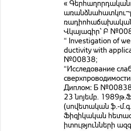
« Գերհաղորդական
առանձնահատկու¬թյ
ռադիոհաճախականայ
Վկայագիր՝ Բ №00
“ Investigation of w
ductivity with appli
№00838;
“Исследование сла
сверхпроводимости
Диплом: Б №0083
23 նոյեմբ. 1989թ.
(սովետական ֆ.-մ.գ
Ֆիզիկական հետազո
իտությունների ազ