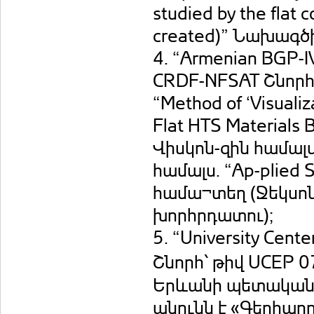
studied by the flat 
created)” Նախագծ
4. “Armenian BGP-
CRDF-NFSAT Շնորհ՝
“Method of ‘Visualiz
Flat HTS Materials B
Վիսկոն-զին համալ
համալս. “Ap-plied 
համա¬տեղ (Ջեկսո
խորհրդատու);
5. “University Cen
Շնորհ՝ թիվ UCEP 0
Երևանի պետական 
անունն է «Գերհաղ