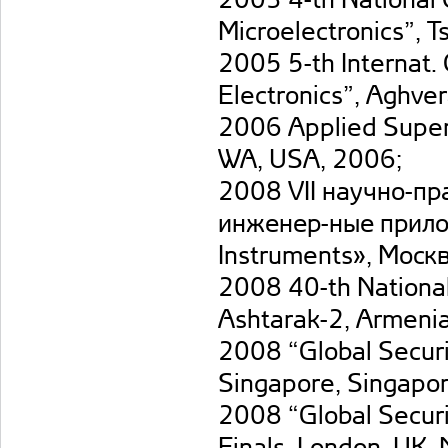
Microelectronics”, 
2005 5-th Internat.
Electronics”, Aghve
2006 Applied Superc
WA, USA, 2006;
2008 VII научно-пр
инженер-ные прилож
Instruments», Москв
2008 40-th Nationa
Ashtarak-2, Armeni
2008 “Global Securi
Singapore, Singapo
2008 “Global Secur
Finals, London, UK,