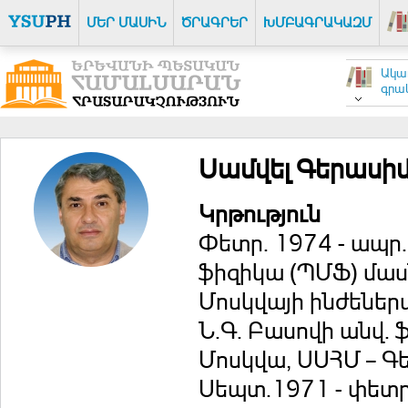
ՄԵՐ ՄԱՍԻՆ
ԾՐԱԳՐԵՐ
ԽՄԲԱԳՐԱԿԱԶՄ
Ակա
գրակ
Սամվել Գերասի
Կրթություն
Փետր. 1974 - ապր.
ֆիզիկա (ՊՄՖ) մա
Մոսկվայի ինժեներ
Ն.Գ. Բասովի անվ. 
Մոսկվա, ՍՍՀՄ – Գ
Սեպտ.1971 - փետ