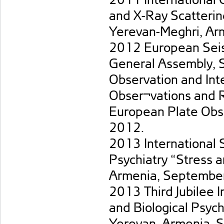
and X-Ray Scatterin
Yerevan-Meghri, Ar
2012 European Seis
General Assembly, 
Observation and Int
Obser¬vations and R
European Plate Obse
2012.
2013 International 
Psychiatry “Stress 
Armenia, Septembe
2013 Third Jubilee 
and Biological Psych
Yerevan, Armenia, 