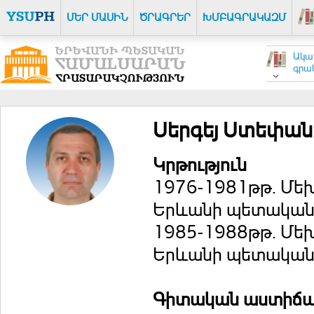
ՄԵՐ ՄԱՍԻՆ
ԾՐԱԳՐԵՐ
ԽՄԲԱԳՐԱԿԱԶՄ
Ակա
գրակ
Սերգեյ Ստեփան
Կրթություն
1976-1981թթ. Մե
Երևանի պետական
1985-1988թթ. Մե
Երևանի պետական
Գիտական աստիճ