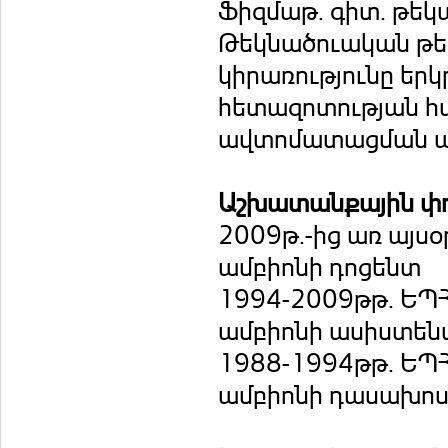
Ֆիզմաթ. գիտ. թեկ
Թեկնածուական թե
կիրառությունը եր
հետազոտության հ
ավտոմատացման պր
Աշխատանքային փ
2009թ.-ից առ այս
ամբիոնի դոցենտ
1994-2009թթ. ԵՊ
ամբիոնի ասիստեն
1988-1994թթ. ԵՊ
ամբիոնի դասախո