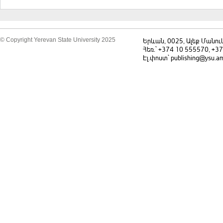
դասընթացի
պաշտ
հիմն
© Copyright Yerevan State University 2025
Երևան, 0025, Ալեք Մանու
Հեռ.` +374 10 555570, +3
Էլ.փոստ` publishing@ysu.a