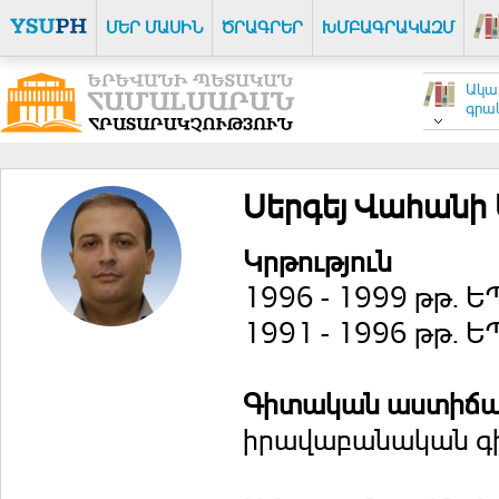
ՄԵՐ ՄԱՍԻՆ
ԾՐԱԳՐԵՐ
ԽՄԲԱԳՐԱԿԱԶՄ
Ակա
գրակ
Սերգեյ Վահանի
Կրթություն
1996 - 1999 թթ. 
1991 - 1996 թթ.
Գիտական աստիճ
իրավաբանական գիտ