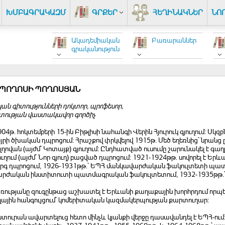
ԽՄԲԱԳՐԱԿԱԶՄ
ԳՐՔԵՐ
ՀԵՂԻՆԱԿՆԵՐ
ՆՈ
Ակադեմիական
Բառարաններ
գրականություն
 ՊՈՂՈՍԻ ՊՈՂՈՍՅԱՆ
ն գիտությունների դոկտոր, պրոֆեսոր,
տության վաստակավոր գործիչ
1904թ. հոկտեմբերի 15-ին Բիթլիսի նահանգի Վերին Հյուրուկ գյուղում: Սկզ
րի ծխական դպրոցում: Հրաշքով փրկվելով 1915թ. Մեծ եղեռնից` նրա
լղովան (այժմ` Կոտայք) գյուղում: Ընդհատված ուսումը շարունակել է 
ղում (այժմ` Նոր գյուղ) բացված դպրոցում: 1921-1924թթ. սովորել է Եր
րգ դպրոցում, 1926-1931թթ.` ԵՊՀ մանկավարժական ֆակուլտետի պատ
րժական ինստիտուտի պատմագրական ֆակուլտետում, 1932-1935թթ.`
առությանը զուգընթաց աշխատել է Երևանի քաղաքային խորհրդում որպ
ղային հանգույցում` կոմերիտական կազմակերպության քարտուղար:
ուրան ավարտելուց հետո մինչև կյանքի վերջը դասավանդել է ԵՊՀ-ում: 1