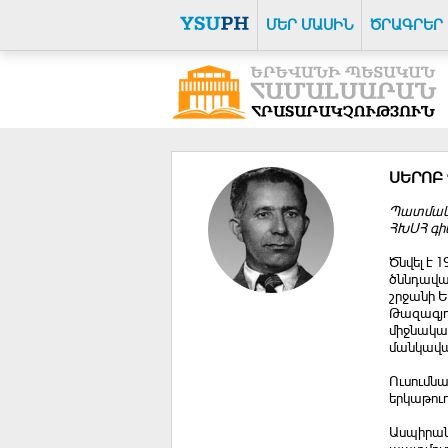
ՄԵՐ ՄԱՍԻՆ
ԾՐԱԳՐԵՐ
ՍԵՐՈԲ
Պատմակա
ՀԽՍՀ գի
Ծնվել է 
ծննդավայ
շրջանի Ե
Թազագյու
միջնակա
մանկավա
Ուսումն
երկաթու
Ասպիրանտ