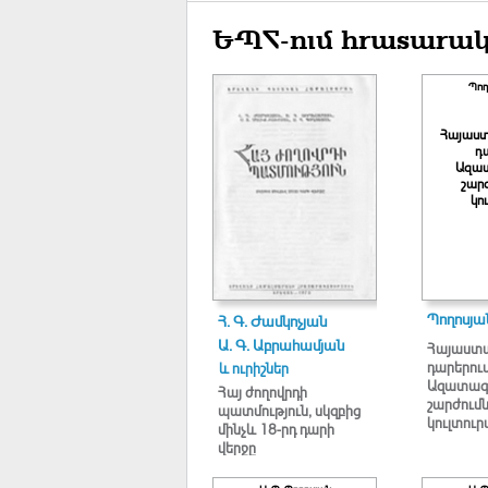
ԵՊՀ-ում հրատարակ
Պող
Հայաստա
դա
Ազա
շարժ
կո
Պողոսյան
Հ. Գ. Ժամկոչյան
Ա. Գ. Աբրահամյան
Հայաստան
դարերում
և ուրիշներ
Ազատագ
Հայ ժողովրդի
շարժումն
պատմություն, սկզբից
կուլտուր
մինչև 18-րդ դարի
վերջը