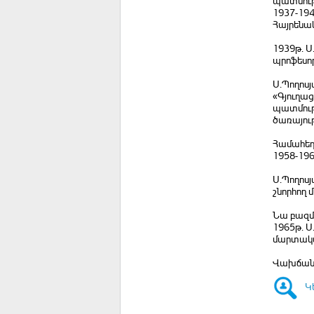
պատմությ
1937-19
Հայրենա
1939թ. Ս
պրոֆեսոր
Ս.Պողոսյ
«Գյուղաց
պատմությ
ծառայու
Համահեղի
1958-196
Ս.Պողոս
շնորհող
Նա բազմ
1965թ. Ս
մարտական
Վախճանվե
Կ