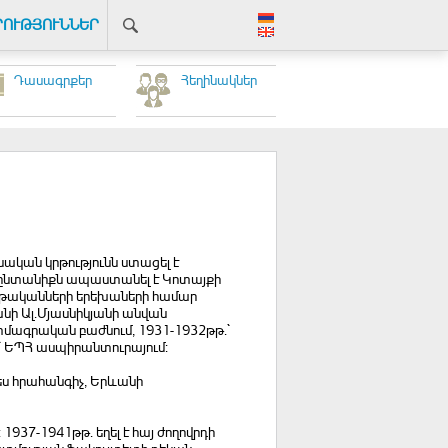
ՐՈՒԹՅՈՒՆՆԵՐ
Դասագրքեր
Հեղինակներ
բնական կրթությունն ստացել է
նց ընտանիքն ապաստանել է Կոտայքի
գաղթականների երեխաների համար
ևանի Ալ.Մյասնիկյանի անվան
մագրական բաժնում, 1931-1932թթ.`
 ԵՊՀ ասպիրանտուրայում:
ես հրահանգիչ, Երևանի
937-1941թթ. եղել է հայ ժողովրդի