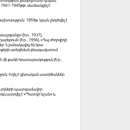
ատմության ֆակուլտետի դեկան,
941-1945թթ. մասնակցել է
ոսություն: 1959թ. նրան շնորհվել է
աշրջանը» (Եր., 1937),
րերում» (Եր., 1956), «Հայ ժողովրդի
ներ: Նշանակալից են նրա
րքերի ստեղծման բնագավառում:
է մի քանի հրատարակություն (Եր.,
ուն: Եղել է գիտական աստիճաններ
ուրդների պատգամավոր:
արգևատրվել է «Պատվո նշան» և