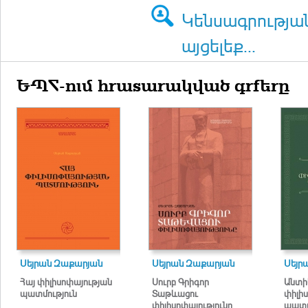
Կենսագրությա
այցելեք...
ԵՊՀ-ում հրատարակված գրքերը
Սեյրան Զաքարյան
Սեյրան Զաքարյան
Սեյր
Հայ փիլիսոփայության
Սուրբ Գրիգոր
Անտի
պատմություն
Տաթևացու
փիլի
փիլիսոփայությունը
պատմ