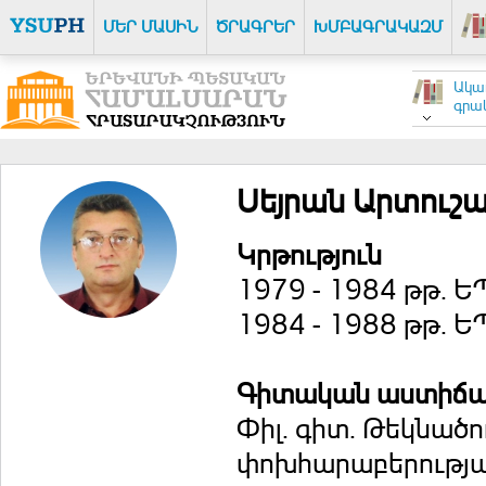
ՄԵՐ ՄԱՍԻՆ
ԾՐԱԳՐԵՐ
ԽՄԲԱԳՐԱԿԱԶՄ
Ակա
գրակ
Սեյրան Արտուշ
Կրթություն
1979 - 1984 թթ. 
1984 - 1988 թթ. 
Գիտական աստիճ
Փիլ. գիտ. Թեկնածո
փոխհարաբերության