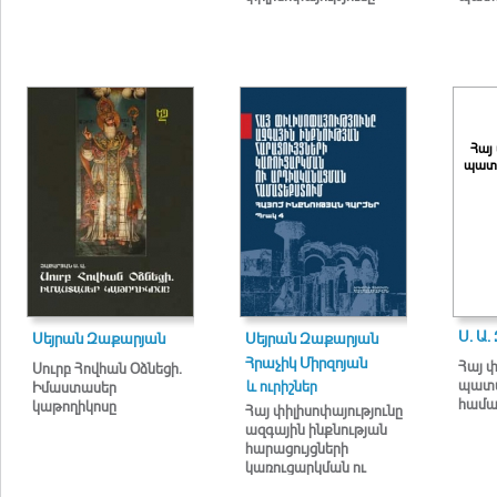
Հայ
պատմ
Ս. Ա
Սեյրան Զաքարյան
Սեյրան Զաքարյան
Հրաչիկ Միրզոյան
Հայ 
Սուրբ Հովհան Օձնեցի.
պատմ
և ուրիշներ
Իմաստասեր
համա
կաթողիկոսը
Հայ փիլիսոփայությունը
ազգային ինքնության
հարացույցների
կառուցարկման ու
արդիականացման