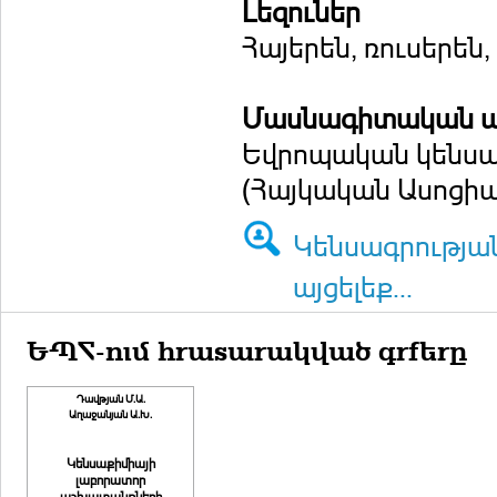
Լեզուներ
Հայերեն, ռուսերեն,
Մասնագիտական ա
Եվրոպական կենսա
(Հայկական Ասոցի
Կենսագրությա
այցելեք...
ԵՊՀ-ում հրատարակված գրքերը
Դավթյան Մ.Ա.
Աղաջանյան Ա.Խ.
Կենսաքիմիայի
լաբորատոր
աշխատանքների