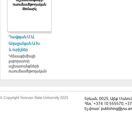
ուսումնամեթոդական
ձեռնարկ
Դավթյան Մ.Ա.
Աղաջանյան Ա.Խ.
և ուրիշներ
Կենսաքիմիայի
լաբորատոր
աշխատանքների
ուսումնամեթոդական
ձեռնարկ
© Copyright Yerevan State University 2025
Երևան, 0025, Ալեք Մանու
Հեռ.` +374 10 555570, +3
Էլ.փոստ` publishing@ysu.a