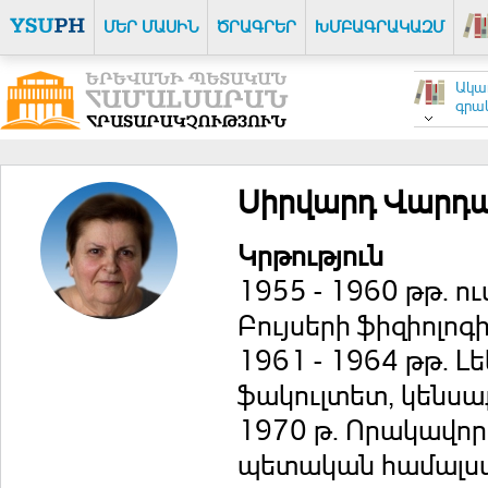
ՄԵՐ ՄԱՍԻՆ
ԾՐԱԳՐԵՐ
ԽՄԲԱԳՐԱԿԱԶՄ
Ակա
գրակ
Սիրվարդ Վարդա
Կրթություն
1955 - 1960 թթ. 
Բույսերի ֆիզիոլո
1961 - 1964 թթ. 
ֆակուլտետ, կենսա
1970 թ. Որակավո
պետական համալս