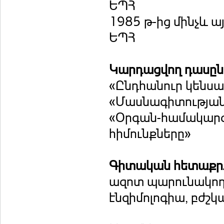
ԵՊՀ
1985 թ-ից մինչև ա
ԵՊՀ
Կարդացվող դասը
«Ընդհանուր կենսաք
«Մասնագիտության
«Օրգան-համակարգե
հիմունքները»
Գիտական հետաքրք
ազոտ պարունակող 
էնզիմոլոգիա, բժշ