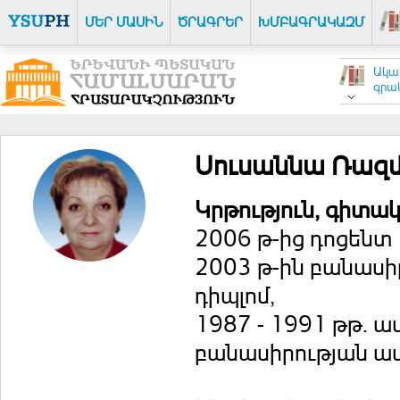
ՄԵՐ ՄԱՍԻՆ
ԾՐԱԳՐԵՐ
ԽՄԲԱԳՐԱԿԱԶՄ
Ակա
գրակ
Սուսաննա Ռազմ
Կրթություն, գիտա
2006 թ-ից դոցենտ
2003 թ-ին բանասի
դիպլոմ,
1987 - 1991 թթ. 
բանասիրության ա