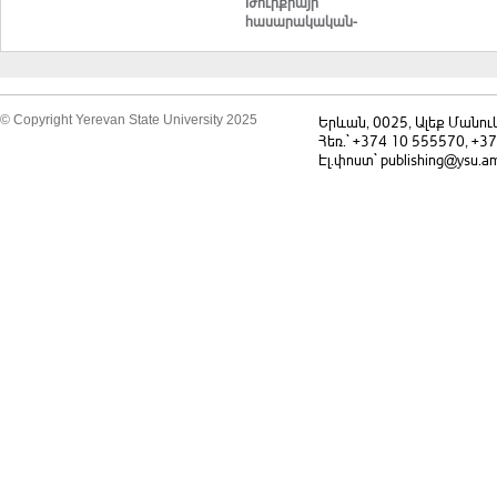
Թուրքիայի
հասարակական-
քաղաքական
դիսկուրսում
© Copyright Yerevan State University 2025
Երևան, 0025, Ալեք Մանու
Հեռ.` +374 10 555570, +3
Էլ.փոստ` publishing@ysu.a