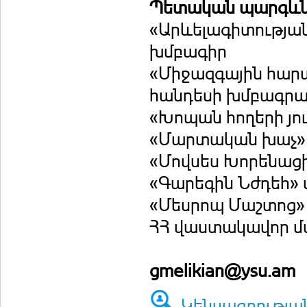
Պետական պարգևնե
«Արևելագիտությա
խմբագիր
«Միջազգային հարա
հանդեսի խմբագրա
«Խոպան հողերի յո
«Մարտական խաչ» 
«Մովսես Խորենացի»
«Գարեգին Նժդեհ» 
«Մեսրոպ Մաշտոց» 
ՀՀ վաստակավոր մ
gmelikian@ysu.am
Կենսագրությա