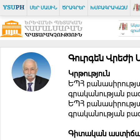
ՄԵՐ ՄԱՍԻՆ
ԾՐԱԳՐԵՐ
ԽՄԲԱԳՐԱԿԱԶՄ
Ակա
գրակ
Գուրգեն Վրեժի 
Կրթություն
ԵՊՀ բանասիրությա
գրականության բաժի
ԵՊՀ բանասիրությա
գրականության բաժ
Գիտական աստիճ