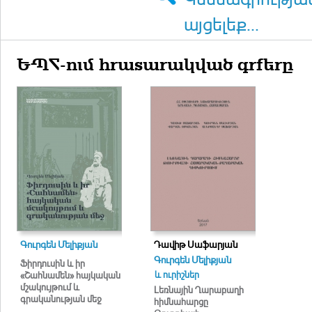
այցելեք...
ԵՊՀ-ում հրատարակված գրքերը
Գուրգեն Մելիքյան
Դավիթ Սաֆարյան
Գուրգեն Մելիքյան
Ֆիրդուսին և իր
և ուրիշներ
«Շահնամեն» հայկական
մշակույթում և
Լեռնային Ղարաբաղի
գրականության մեջ
հիմնահարցը