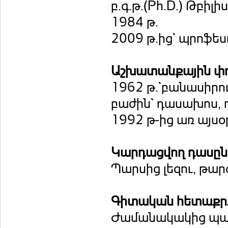
բ.գ.թ.(Ph.D.) Թբ
1984 թ.
2009 թ.ից` պրոֆես
Աշխատանքային փ
1962 թ.`բանասիրո
բաժին` դասախոս, 
1992 թ-ից առ այս
Կարդացվող դասը
Պարսից լեզու, թար
Գիտական հետաքրք
Ժամանակակից պար