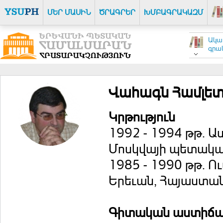
ՄԵՐ ՄԱՍԻՆ
ԾՐԱԳՐԵՐ
ԽՄԲԱԳՐԱԿԱԶՄ
Ակա
գրակ
Վահագն Համլետ
Կրթություն
1992 - 1994 թթ. 
Մոսկվայի պետակա
1985 - 1990 թթ. 
Երեւան, Հայաստան
Գիտական աստիճ