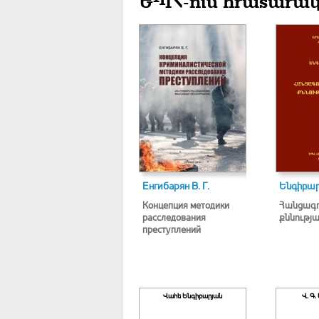
ԵՊՀ-ում հրատարակ
Енгибарян В. Г.
Ենգիբարյ
Концепция методики
Հանցագո
расследования
քննությ
преступлений
Վահե Ենգիբարյան
Վ. Գ.