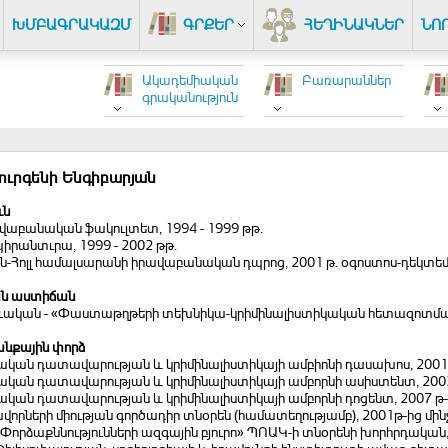
ԽՄԲԱԳՐԱԿԱԶՄ
ԳՐՔԵՐ
ՀԵՂԻՆԱԿՆԵՐ
ՆՈ
Ակադեմիական
Բառարաններ
գրականություն
ուրգենի Ենգիբարյան
ւն
վաբանական ֆակուլտետ, 1994 - 1999 թթ.
րանտւրա, 1999 - 2002 թթ.
ն-Հոլլ համալսարանի իրավաբանական դպրոց, 2001 թ. օգոստոս-դեկտեմ
ն աստիճան
ւական - «Փաստաթղթերի տեխնիկա-կրիմինալիստիկական հետազոտման պ
նքային փորձ
ական դատավարության և կրիմինալիստիկայի ամբիոնի դասախոս, 2001 -
ական դատավարության և կրիմինալիստիկայի ամբորնի ասիստենտ, 2003
կան դատավարության և կրիմինալիստիկայի ամբորնի դոցենտ, 2007 թ-ի
որների միության գործադիր տնօրեն (համատեղությամբ), 2001թ-ից մինչ
Փորձաքննությունների ազգային բյուրո» ՊՈԱԿ-ի տնօրենի խորհրդական, 