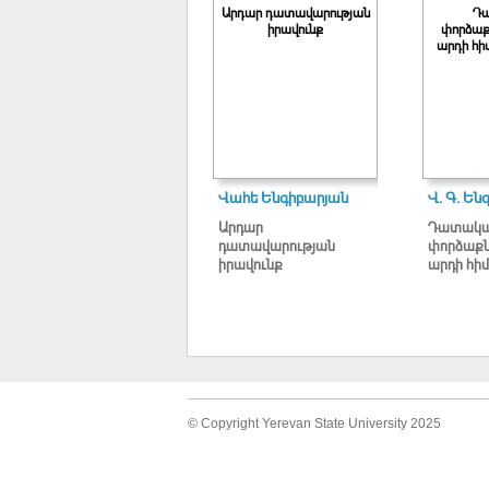
Արդար դատավարության
Դ
իրավունք
փորձաքն
արդի հի
Վահե Ենգիբարյան
Վ. Գ. Են
Արդար
Դատակ
դատավարության
փորձաքն
իրավունք
արդի հի
© Copyright Yerevan State University 2025