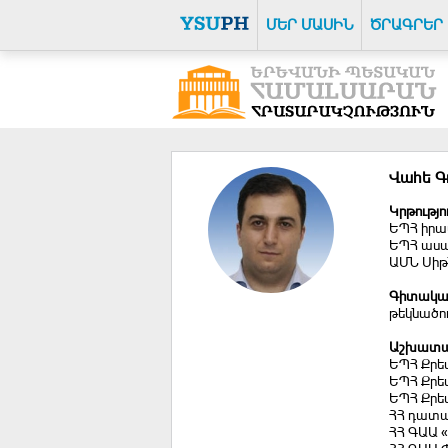
ՄԵՐ ՄԱՍԻՆ
ԾՐԱԳՐԵՐ
Վահե Գ
Կրթությո
ԵՊՀ իրա
ԵՊՀ ասպի
ԱՄՆ Սիթ
Գիտակա
թեկնածո
Աշխատա
ԵՊՀ Քրե
ԵՊՀ Քրե
ԵՊՀ Քրեա
ՀՀ դատավ
ՀՀ ԳԱԱ «