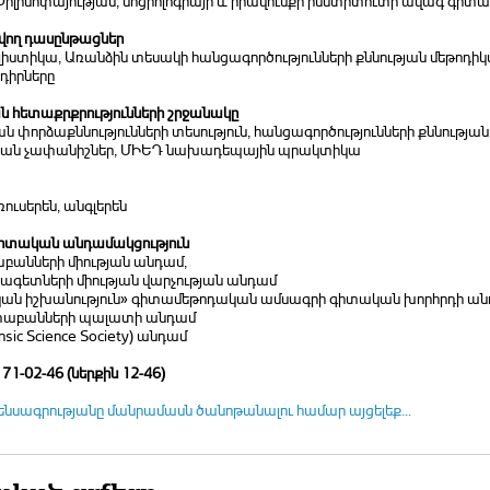
իլիսոփայության, սոցիոլոգիայի և իրավունքի ինստիտուտի ավագ գիտա
ող դասընթացներ
լիստիկա, Առանձին տեսակի հանցագործությունների քննության մեթոդի
դիրները
 հետաքրքրությունների շրջանակը
փորձաքննությունների տեսություն, հանցագործությունների քննության 
ան չափանիշներ, ՄԻԵԴ նախադեպային պրակտիկա
ռուսերեն, անգլերեն
տական անդամակցություն
աբանների միության անդամ,
ձագետների միության վարչության անդամ
ն իշխանություն» գիտամեթոդական ամսագրի գիտական խորհրդի ա
տաբանների պալատի անդամ
nsic Science Society) անդամ
 71-02-46 (ներքին 12-46)
ենսագրությանը մանրամասն ծանոթանալու համար այցելեք...