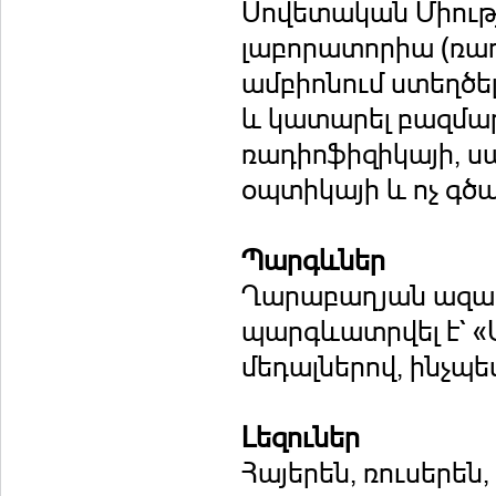
Սովետական Միությ
լաբորատորիա (ռադ
ամբիոնում ստեղծե
և կատարել բազմաթ
ռադիոֆիզիկայի, 
օպտիկայի և ոչ գծ
Պարգևներ
Ղարաբաղյան ազա
պարգևատրվել է` «
մեդալներով, ինչպ
Լեզուներ
Հայերեն, ռուսերեն