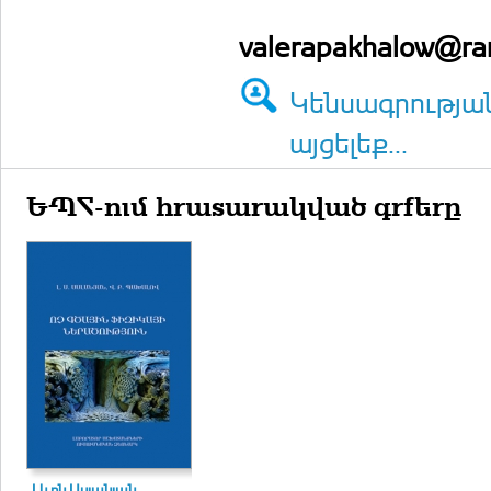
valerapakhalow@ra
Կենսագրությա
այցելեք...
ԵՊՀ-ում հրատարակված գրքերը
Լևոն Ասլանյան