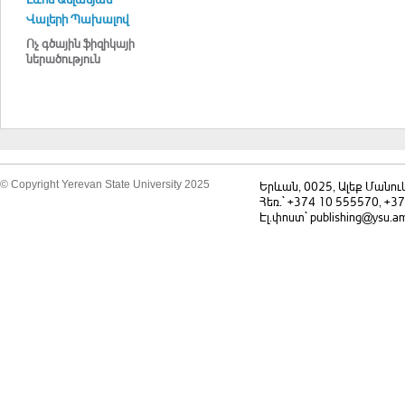
Վալերի Պախալով
Ոչ գծային ֆիզիկայի
ներածություն
© Copyright Yerevan State University 2025
Երևան, 0025, Ալեք Մանու
Հեռ.` +374 10 555570, +3
Էլ.փոստ` publishing@ysu.a