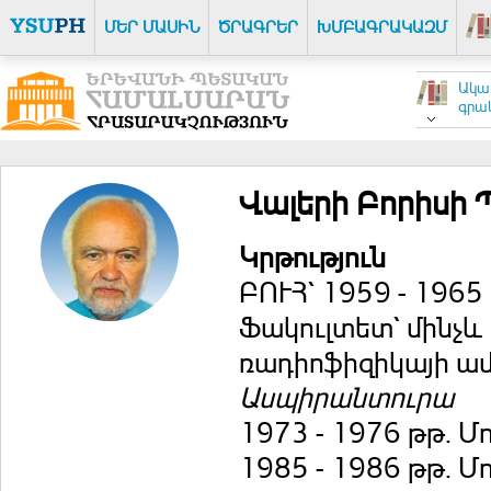
ՄԵՐ ՄԱՍԻՆ
ԾՐԱԳՐԵՐ
ԽՄԲԱԳՐԱԿԱԶՄ
Ակա
գրակ
Վալերի Բորիսի
Կրթություն
ԲՈՒՀ` 1959 - 19
Ֆակուլտետ` մինչև 
ռադիոֆիզիկայի ամ
Ասպիրանտուրա
1973 - 1976 թթ. 
1985 - 1986 թթ. Մ