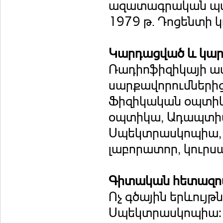
ազատագրական պա
1979 թ. Դոցենտի կ
Կարդացված և կար
Ռադիոֆիզիկայի ամ
սարքավորումներից
Ֆիզիկական օպտիկ
օպտիկա, Ադապտի
Սպեկտրասկոպիա, Ո
լաբորատոր, կուրս
Գիտական հետազոտ
Ոչ գծային երևույթ
Սպեկտրասկոպիա: