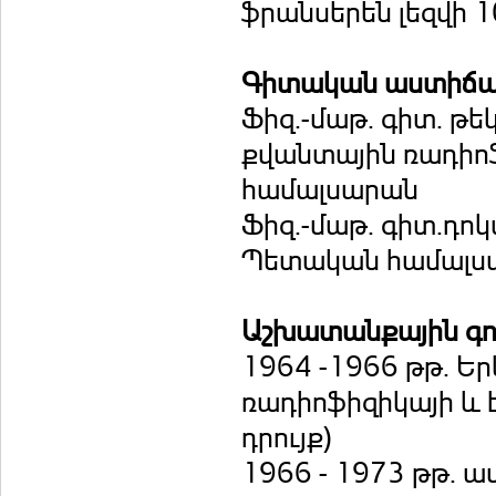
ֆրանսերեն լեզվի 
Գիտական աստիճ
Ֆիզ.-մաթ. գիտ. թ
քվանտային ռադիո
համալսարան
Ֆիզ.-մաթ. գիտ.դո
Պետական համալսա
Աշխատանքային գործ
1964 -1966 թթ. 
ռադիոֆիզիկայի և է
դրույք)
1966 - 1973 թթ. 