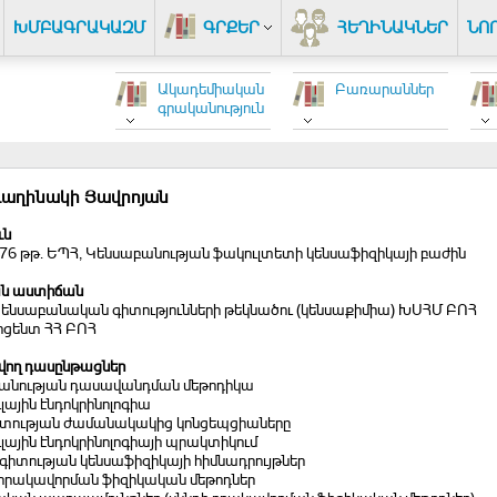
ԽՄԲԱԳՐԱԿԱԶՄ
ԳՐՔԵՐ
ՀԵՂԻՆԱԿՆԵՐ
ՆՈ
Ակադեմիական
Բառարաններ
գրականություն
Վաղինակի Յավրոյան
ւն
976 թթ. ԵՊՀ, Կենսաբանության ֆակուլտետի կենսաֆիզիկայի բաժին
ն աստիճան
 Կենսաբանական գիտությունների թեկնածու (կենսաքիմիա) ԽՍՀՄ ԲՈՀ
ոցենտ ՀՀ ԲՈՀ
ող դասընթացներ
բանության դասավանդման մեթոդիկա
ւլային էնդոկրինոլոգիա
իտության ժամանակակից կոնցեպցիաները
ուլային էնդոկրինոլոգիայի պրակտիկում
գիտության կենսաֆիզիկայի հիմնադրույթներ
ի որակավորման ֆիզիկական մեթոդներ