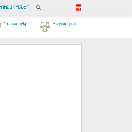
ՐՈՒԹՅՈՒՆՆԵՐ
Դասագրքեր
Հեղինակներ