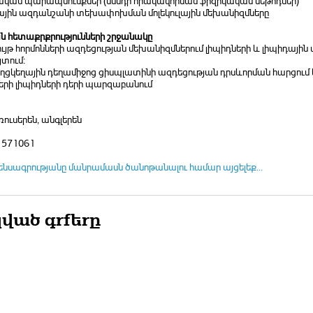
նական պարապմունքներ (սննդի որակավորման ֆիզիկական մեթոդներ)
դային ազդանշանի տեխափոխման մոլեկուլային մեխանիզմները
 հետաքրքրությունների շրջանակը
յթ հորմոնների ազդեցության մեխանիզմներում լիպիդների և լիպիդայի
տում:
ցկեղային դեղամիջոց ցիսպլատինի ազդեցության դրսևորման հարցում 
երի լիպիդների դերի պարզաբանում
ռուսերեն, անգլերեն
) 571061
ենսագրությանը մանրամասն ծանոթանալու համար այցելեք...
ված գրքերը