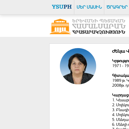
ՄԵՐ ՄԱՍԻՆ
ԾՐԱԳՐԵՐ
Ժենյա 
Կրթությո
1971 - 1
Գիտակա
1989 թ.
2008թ. դ
Կարդացվ
1. Կեսա
2. Մոլեկո
3. Բնագ
4. Մոլեկ
5. Սննդա
6. Սննդ