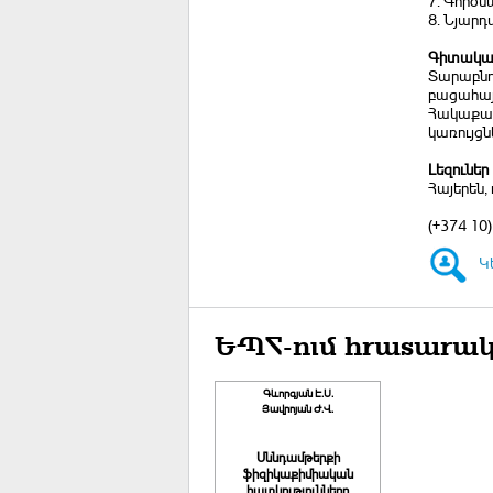
7. Գործ
8. Նյար
Գիտական
Տարաբնու
բացահայ
Հակաքաղ
կառույցն
Լեզուներ
Հայերեն, 
(+374 10
Կ
ԵՊՀ-ում հրատարակ
Գևորգյան Է.Ս.
Յավրոյան Ժ.Վ.
Սննդամթերքի
ֆիզիկաքիմիական
հատկությունները