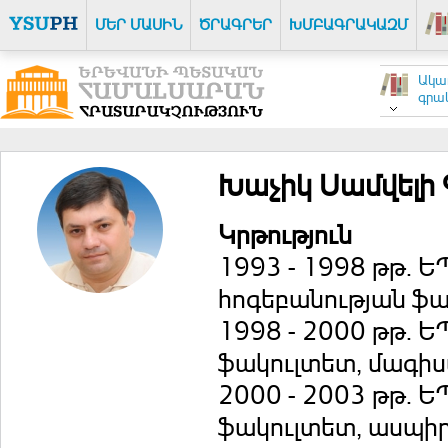
ՄԵՐ ՄԱՍԻՆ
ԾՐԱԳՐԵՐ
ԽՄԲԱԳՐԱԿԱԶՄ
Ակա
գրակ
Խաչիկ Սամվելի
Կրթություն
1993 - 1998 թթ. Ե
հոգեբանության ֆ
1998 - 2000 թթ. Ե
ֆակուլտետ, մագի
2000 - 2003 թթ. Ե
ֆակուլտետ, ասպի