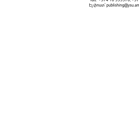
Էլ.փոստ` publishing@ysu.a