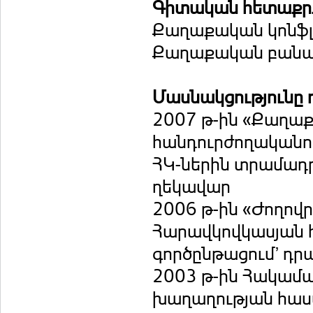
Գիտական հետաքրք
Քաղաքական կոնֆլ
Քաղաքական բանակ
Մասնակցությունը 
2007 թ-ին «Քաղա
հանդուրժողականո
ՀԿ-ներին տրամադր
ղեկավար
2006 թ-ին «Ժողով
Հարավկովկասյան 
գործընթացում՚ դր
2003 թ-ին Հակամ
խաղաղության հաս