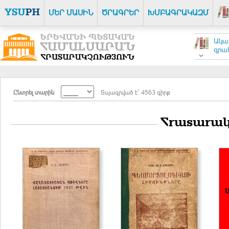
ՄԵՐ ՄԱՍԻՆ
ԾՐԱԳՐԵՐ
ԽՄԲԱԳՐԱԿԱԶՄ
Ակա
գրակ
Ընտրել տարին
Տպագրված է` 4563 գիրք
Հրատարակ