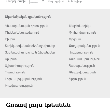
Ընտրել տարին
Տպագրված է` 4563 գիրք
Ակադեմիական գրականություն
Կենսաբանական գիտություն
Մաթեմատիկա
Բիզնես և կառավարում
Փիլիսոփայություն
Քիմիա
Ֆիզիկա
Տեղեկատվական տեխնոլոգիաներ
Քաղաքականություն
Տնտեսագիտություն և ֆինանսներ
Հոգեբանություն
Արվեստ
Աստվածաբանություն
Աշխարհագրություն
Հասարակություն
Պատմություն
Գեղարվեստական
Լեզու և լեզվաբանություն
Կրթություն
Իրավագիտություն
Շուտով լույս կտեսնեն