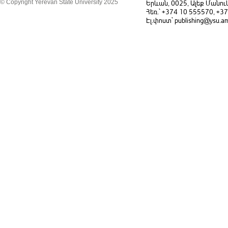
© Copyright Yerevan State University 2025
Երևան, 0025, Ալեք Մանու
Հեռ.` +374 10 555570, +3
Էլ.փոստ` publishing@ysu.a