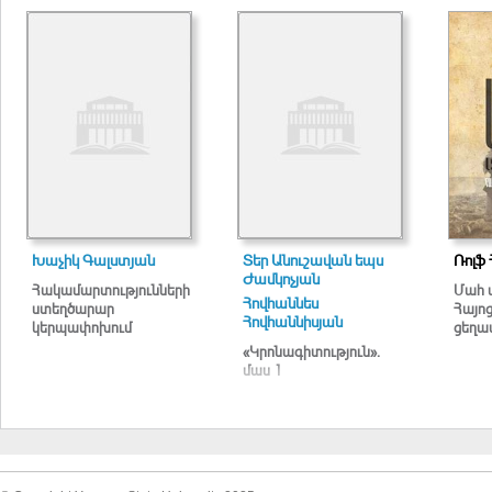
Խաչիկ Գալստյան
Տեր Անուշավան եպս
Ռոլֆ 
Ժամկոչյան
Հակամարտությունների
Մահ 
Հովհաննես
ստեղծարար
Հայո
Հովհաննիսյան
կերպափոխում
ցեղա
«Կրոնագիտություն».
մաս 1