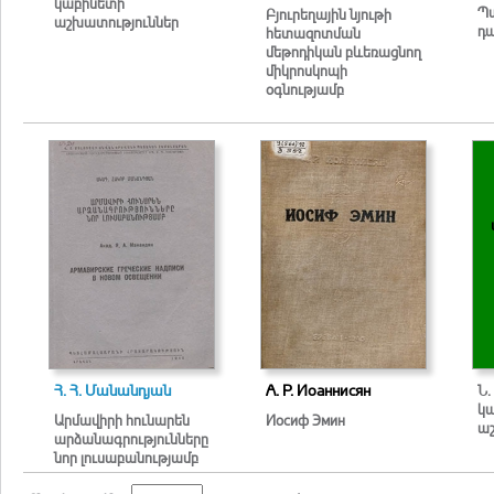
կաբինետի
Պ
Բյուրեղային նյութի
աշխատություններ
դ
հետազոտման
մեթոդիկան բևեռացնող
միկրոսկոպի
օգնությամբ
Հ. Հ. Մանանդյան
А. Р. Иоаннисян
Ն.
կ
Արմավիրի հունարեն
Иосиф Эмин
ա
արձանագրությունները
նոր լուսաբանությամբ