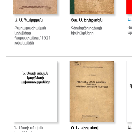
Ա.
Ա. Մ. Հակոբյան
Յա. Ս. Էդելշտեյն
Հ
Քաղաքացիական
Գեոմորֆոլոգիայի
պ
կռիվները
հիմունքները
Հայաստանում 1921
թվականին
Ն. Մառի անվան
կաբինետի
աշխատություններ
Ա.
Ն. Մառի անվան
Ռ. Ն. Կիրյանով