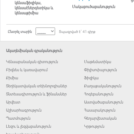
կենսաֆիզիկա,
Մակաբուծաբանություն
կենսաէներգետիկա և
կենսաքիմիա
Ընտրել տարին
Տպագրված է` 41 գիրք
Ակադեմիական գրականություն
Կենսաբանական գիտություն
Մաթեմատիկա
Բիզնես և կառավարում
Փիլիսոփայություն
Քիմիա
Ֆիզիկա
Տեղեկատվական տեխնոլոգիաներ
Քաղաքականություն
Տնտեսագիտություն և ֆինանսներ
Հոգեբանություն
Արվեստ
Աստվածաբանություն
Աշխարհագրություն
Հասարակություն
Պատմություն
Գեղարվեստական
Լեզու և լեզվաբանություն
Կրթություն