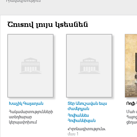
Իրավագիտություն
Շուտով լույս կտեսնեն
Խաչիկ Գալստյան
Տեր Անուշավան եպս
Ռոլֆ 
Ժամկոչյան
Հակամարտությունների
Մահ 
Հովհաննես
ստեղծարար
Հայո
Հովհաննիսյան
կերպափոխում
ցեղա
«Կրոնագիտություն».
մաս 1