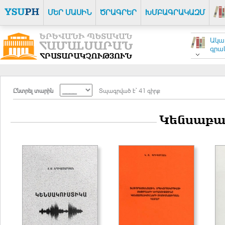
ՄԵՐ ՄԱՍԻՆ
ԾՐԱԳՐԵՐ
ԽՄԲԱԳՐԱԿԱԶՄ
Ակա
գրակ
Ընտրել տարին
Տպագրված է` 41 գիրք
Կենսաբան