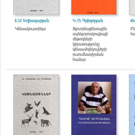
Է.Մ. Եղիազարյան
Կ. Ռ. Գրիգորյան
Քա
Կենսակուստիկա
Ֆլուորեսցենտային
Բ
սպեկտրոսկոպիայի
հ
մեթոդների
կիրառությունը
կենսամոլեկուլների
ուսումնասիրման
համար