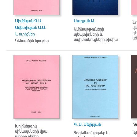
Սիմոնյան Գ.Ս.
Սաղյան Ա.
Նո
Ավետիսյան Ա.Ա.
վ
Ամինաթթուների
էլ
և ուրիշներ
պեպտիդների և
կե
սպիտակուցների քիմիա
Կենսածին նյութեր
Գ. Ս. Մելիքյան
Թո
Խոլիներգիկ
սինապսների վրա
Հոգեմետ նյութեր և
Ալ
ազդող դեղեր