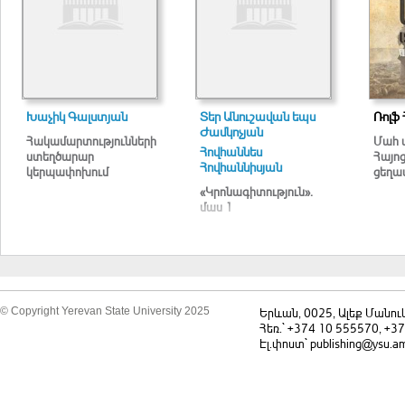
Խաչիկ Գալստյան
Տեր Անուշավան եպս
Ռոլֆ 
Ժամկոչյան
Հակամարտությունների
Մահ 
Հովհաննես
ստեղծարար
Հայո
Հովհաննիսյան
կերպափոխում
ցեղա
«Կրոնագիտություն».
մաս 1
© Copyright Yerevan State University 2025
Երևան, 0025, Ալեք Մանու
Հեռ.` +374 10 555570, +3
Էլ.փոստ` publishing@ysu.a