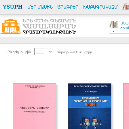
ՄԵՐ ՄԱՍԻՆ
ԾՐԱԳՐԵՐ
ԽՄԲԱԳՐԱԿԱԶՄ
Ակա
գրակ
Ընտրել տարին
Տպագրված է` 43 գիրք