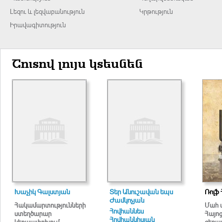
Լեզու և լեզվաբանություն
Կրթություն
Իրավագիտություն
Շուտով լույս կտեսնեն
Խաչիկ Գալստյան
Տեր Անուշավան եպս
Ռոլֆ 
Ժամկոչյան
Հակամարտությունների
Մահ 
Հովհաննես
ստեղծարար
Հայո
Հովհաննիսյան
կերպափոխում
ցեղա