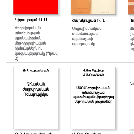
Կիրակոսյան Ա. Ս.
Շախկուլյան Ռ. Հ.
Հո
Ժողովրդական
Սոցալիստական
Տ
տնտեսության
տնտեսության
լո
պլանավորման
պլանաչափ
պ
մեթոդոլոգիական
զարգացումը
գ
հիմունքներն ու
ա
կազմակերպումը (Պրակ
2)
Թ. Հ. Կարապետյան
Վ. Յա. Բլյախեր
Ա. Ա. Ուսպենսկի
Չինական
Ն
ՍՍՌՄ ժողովրդական
ժողովրդական
տնտեսության
Ռեսպուբլիկա
պատմության վերաբերյալ
մեթոդական ցուցումներ