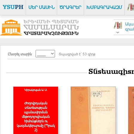
ՄԵՐ ՄԱՍԻՆ
ԾՐԱԳՐԵՐ
ԽՄԲԱԳՐԱԿԱԶՄ
Ակա
գրակ
Ընտրել տարին
Տպագրված է` 53 գիրք
Տնտեսագիտո
Կիրակոսյան Ա. Ս.
Ժողովրդական
տնտեսության
պլանավորման
մեթոդոլոգիական
հիմունքներն ու
կազմակերպումը (Պրակ
2)