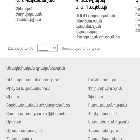
Թ. Հ. Կարապետյան
Վ. Յա. Բլյախեր
Մ.
Ա. Ա. Ուսպենսկի
Չինական
Նյ
ժողովրդական
հ
ՍՍՌՄ ժողովրդական
Ռեսպուբլիկա
հա
տնտեսության
ա
պատմության
ձե
վերաբերյալ
մեթոդական ցուցումներ
Ընտրել տարին
Տպագրված է` 53 գիրք
Ակադեմիական գրականություն
Կենսաբանական գիտություն
Մաթեմատիկա
Բիզնես և կառավարում
Փիլիսոփայություն
Քիմիա
Ֆիզիկա
Տեղեկատվական տեխնոլոգիաներ
Քաղաքականություն
Տնտեսագիտություն և ֆինանսներ
Հոգեբանություն
Արվեստ
Աստվածաբանություն
Աշխարհագրություն
Հասարակություն
Պատմություն
Գեղարվեստական