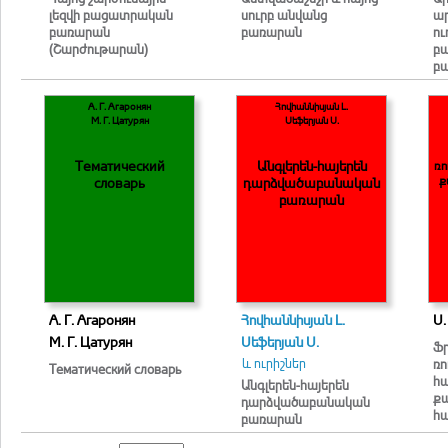
լեզվի բացատրական
սուրբ անվանց
ար
բառարան
բառարան
ո
(Շարժութարան)
բ
բ
А. Г. Агаронян
Հովհաննիսյան Լ.
М. Г. Цатурян
Սեֆերյան Ս.
Тематический
Անգլերեն-հայերեն
ռո
ք
словарь
դարձվածաբանական
բառարան
А. Г. Агаронян
Հովհաննիսյան Լ.
Ս.
М. Г. Цатурян
Սեֆերյան Ս.
Ֆր
և ուրիշներ
ռո
Тематический словарь
հ
Անգլերեն-հայերեն
ք
դարձվածաբանական
հ
բառարան