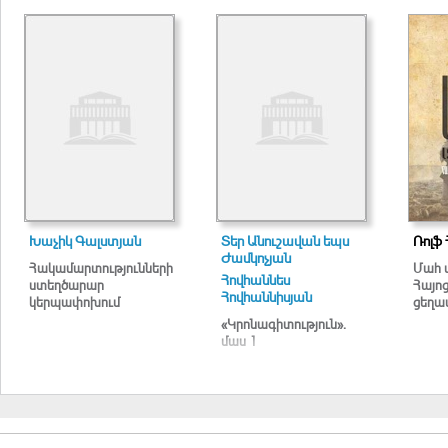
Խաչիկ Գալստյան
Տեր Անուշավան եպս
Ռոլֆ 
Ժամկոչյան
Հակամարտությունների
Մահ 
Հովհաննես
ստեղծարար
Հայո
Հովհաննիսյան
կերպափոխում
ցեղա
«Կրոնագիտություն».
մաս 1