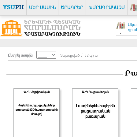
ՄԵՐ ՄԱՍԻՆ
ԾՐԱԳՐԵՐ
ԽՄԲԱԳՐԱԿԱԶՄ
Ակա
գրակ
Ընտրել տարին
Տպագրված է` 32 գիրք
Բա
Փ. Գ. Մեյթիխանյան
Ա. Պ. Հայրապետյան
Հայերեն ուղղագրական նոր
Լատիներեն-հայերեն
բառարան (30 հազար բառային
բացատրական
միավոր)
բառարան