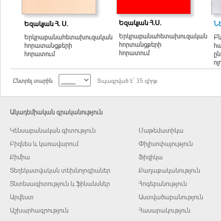
Եզակյան Հ.Ս.
Եզակյան Հ. Ս.
Նե
Երկրաբանահետախուզական
Երկրաբանահետախուզական
Բ
հորտանցքերի
հորատանցքերի
հ
հորատում
հորատում
ը
ոլ
Ընտրել տարին
Տպագրված է` 35 գիրք
Ակադեմիական գրականություն
Կենսաբանական գիտություն
Մաթեմատիկա
Բիզնես և կառավարում
Փիլիսոփայություն
Քիմիա
Ֆիզիկա
Տեղեկատվական տեխնոլոգիաներ
Քաղաքականություն
Տնտեսագիտություն և ֆինանսներ
Հոգեբանություն
Արվեստ
Աստվածաբանություն
Աշխարհագրություն
Հասարակություն