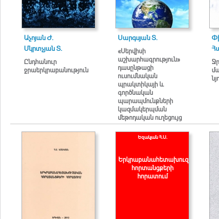
Աչոյան Ժ.
Սարգսյան Տ.
Փի
Մկրտչյան Տ.
Հա
«Սերվիսի
աշխարհագրություն»
Ընդհանուր
Ջր
դասընթացի
ջրաերկրաբանություն
մ
ուսումնական
նյ
պրակտիկայի և
գործնական
պարապմունքների
կազմակերպման
մեթոդական ուղեցույց
Եզակյան Հ.Ս.
Երկրաբանահետախուզական
հորտանցքերի
հորատում