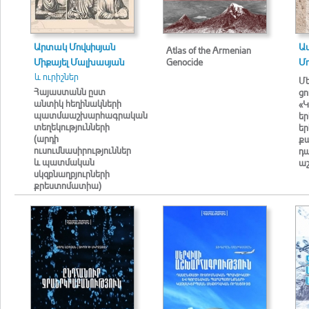
Արտակ Մովսիսյան
Ավ
Atlas of the Armenian
Միքայել Մալխասյան
Genocide
Մո
և ուրիշներ
Մ
Հայաստանն ըստ
ցո
անտիկ հեղինակների
«
պատմաաշխարհագրական
եր
տեղեկությունների
ե
(արդի
քա
ուսումնասիրություններ
դա
և պատմական
ա
սկզբնաղբյուրների
քրեստոմատիա)