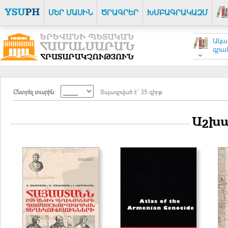
ՄԵՐ ՄԱՍԻՆ
ԾՐԱԳՐԵՐ
ԽՄԲԱԳՐԱԿԱԶՄ
Ակա
գրակ
Ընտրել տարին
Տպագրված է` 35 գիրք
Աշխա