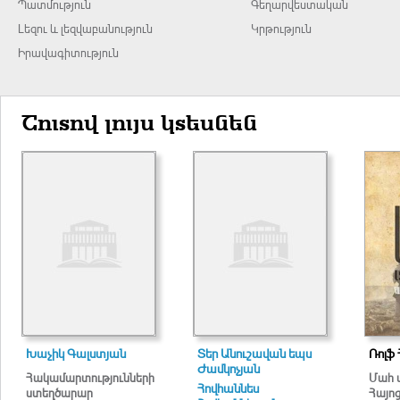
Պատմություն
Գեղարվեստական
Լեզու և լեզվաբանություն
Կրթություն
Իրավագիտություն
Շուտով լույս կտեսնեն
Խաչիկ Գալստյան
Տեր Անուշավան եպս
Ռոլֆ 
Ժամկոչյան
Հակամարտությունների
Մահ 
Հովհաննես
ստեղծարար
Հայո