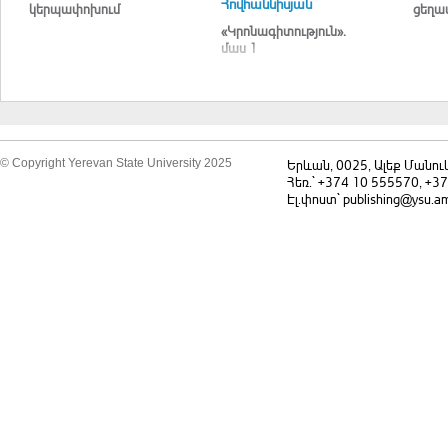
Հովհաննիսյան
կերպափոխում
ցեղա
«Կրոնագիտություն».
մաս 1
© Copyright Yerevan State University 2025
Երևան, 0025, Ալեք Մանու
Հեռ.` +374 10 555570, +3
Էլ.փոստ` publishing@ysu.a