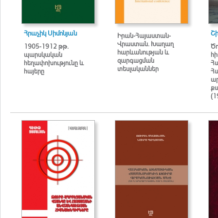
Հրաչիկ Սիմոնյան
Շ
Իրան-Հայաստան-
Վրաստան. Խաղաղ
1905-1912 թթ.
Ծո
հարևանության և
պարսկական
հ
զարգացման
հեղափոխությունը և
Հ
տեսլականներ
հայերը
Հ
ա
ք
(1