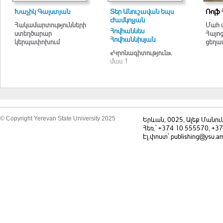
Խաչիկ Գալստյան
Տեր Անուշավան եպս
Ռոլֆ 
Ժամկոչյան
Հակամարտությունների
Մահ 
Հովհաննես
ստեղծարար
Հայո
Հովհաննիսյան
կերպափոխում
ցեղա
«Կրոնագիտություն».
մաս 1
© Copyright Yerevan State University 2025
Երևան, 0025, Ալեք Մանու
Հեռ.` +374 10 555570, +3
Էլ.փոստ` publishing@ysu.a