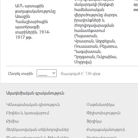
մակարդակի ինդեքսի
ар
ԱՄՆ արտաքին
համեմատական
им
քաղաքականությունը
վերլուծությունը մարդու
Առաջին
իրավունքների և
Համաշխարհային
ժողովրդավարացման
պատերազմի
համատեքստում
տարիներին. 1914-
(Հայաստան,
1917 թթ.
Վրաստան, Ադրբեջան,
Ռուսաստան, Բելառուս,
Ղազախստան,
Ղրղզստան, Ուկրաինա,
Մոլդովա)
Ընտրել տարին
Տպագրված է` 136 գիրք
Ակադեմիական գրականություն
Կենսաբանական գիտություն
Մաթեմատիկա
Բիզնես և կառավարում
Փիլիսոփայություն
Քիմիա
Ֆիզիկա
Տեղեկատվական տեխնոլոգիաներ
Քաղաքականություն
Տնտեսագիտություն և ֆինանսներ
Հոգեբանություն