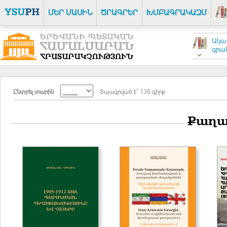
ՄԵՐ ՄԱՍԻՆ
ԾՐԱԳՐԵՐ
ԽՄԲԱԳՐԱԿԱԶՄ
Ակա
գրակ
Ընտրել տարին
Տպագրված է` 136 գիրք
Քաղա