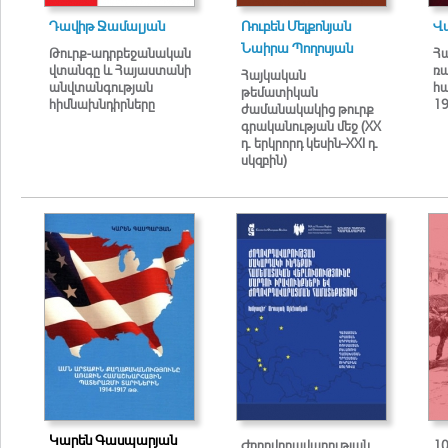
Դավիթ Ջամալյան
Ռուբեն Մելքոնյան
Վ
Նաիրա Պողոսյան
Թուրք-ադրբեջանական
Հ
վտանգը և Հայաստանի
ռ
Հայկական
անվտանգության
հա
թեմատիկան
հիմնախնդիրները
19
ժամանակակից թուրք
գրականության մեջ (XX
դ. երկրորդ կեսին–XXI դ.
սկզբին)
Կարեն Գասպարյան
Ժողովրդավարության
10