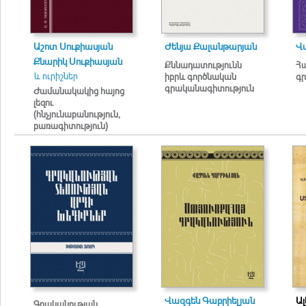
Աշոտ Սուքիասյան
Ժենյա Քալանթարյան
Վ
Քնարիկ Սուքիասյան
Քննադատությունն
Հա
և ուրիշներ
իբրև գործնական
գր
գրականագիտություն
Ժամանակակից հայոց
լեզու
(հնչյունաբանություն,
բառագիտություն)
Վազգեն Գաբրիելյան
Ա
Գրականության