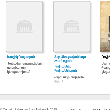
Խաչիկ Գալստյան
Տեր Անուշավան եպս
Ռոլֆ 
Ժամկոչյան
Հակամարտությունների
Մահ 
Հովհաննես
ստեղծարար
Հայո
Հովհաննիսյան
կերպափոխում
ցեղա
«Կրոնագիտություն».
մաս 1
© Copyright Yerevan State University 2025
Երևան, 0025, Ալեք Մանու