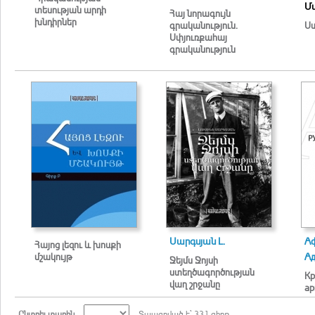
Մ
տեսության արդի
Հայ նորագույն
խնդիրներ
գրականություն.
Ստ
Սփյուռքահայ
գրականություն
Սարգսյան Լ.
Аф
Հայոց լեզու և խոսքի
մշակույթ
Ад
Ջեյմս Ջոյսի
ստեղծագործության
Кр
վաղ շրջանը
ар
Ընտրել տարին
Տպագրված է` 331 գիրք