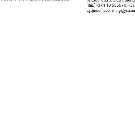
Հեռ.` +374 10 555570, +3
Էլ.փոստ` publishing@ysu.a