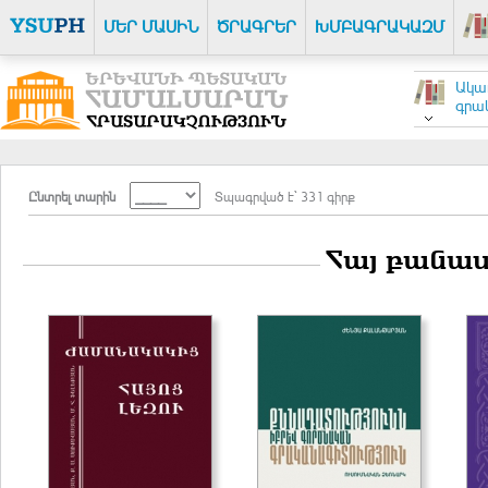
ՄԵՐ ՄԱՍԻՆ
ԾՐԱԳՐԵՐ
ԽՄԲԱԳՐԱԿԱԶՄ
Ակա
գրակ
Ընտրել տարին
Տպագրված է` 331 գիրք
Հայ բանաս