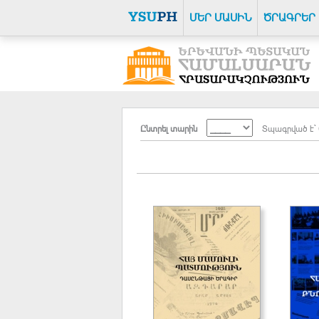
ՄԵՐ ՄԱՍԻՆ
ԾՐԱԳՐԵՐ
Ընտրել տարին
Տպագրված է` 