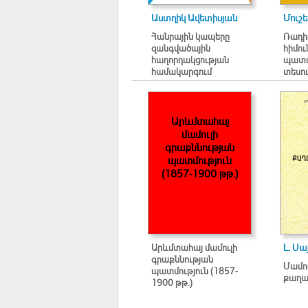
Աստղիկ Ավետիսյան
Մուշե
Հանրային կապերը
Ռադի
զանգվածային
հիմու
հաղորդակցության
պատմ
համակարգում
տեսու
Արևմտահայ
մամուլի
գրաքննության
պատմություն
(1857-1900 թթ.)
Արևմտահայ մամուլի
Լ. Ս
գրաքննության
Մամու
պատմություն (1857-
քաղա
1900 թթ.)