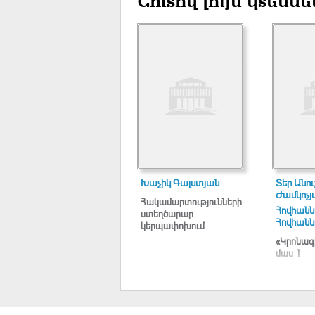
Շուտով լույս կտեսնե
Խաչիկ Գալստյան
Տեր Անո
Ժամկոչյ
Հակամարտությունների
Հովհանն
ստեղծարար
Հովհանն
կերպափոխում
«Կրոնագի
մաս 1