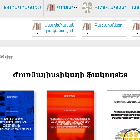
ԽՄԲԱԳՐԱԿԱԶՄ
ԳՐՔԵՐ
ՀԵՂԻՆԱԿՆԵՐ
ՆՈ
Ակադեմիական
Բառարաններ
գրականություն
68 գիրք
Ժուռնալիստիկայի ֆակուլտետ