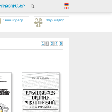
ՐՈՒԹՅՈՒՆՆԵՐ
Դասագրքեր
Հեղինակներ
1
2
3
4
5