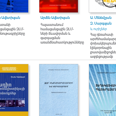
ն Ավետիսյան
Արմեն Ավետիսյան
Ա. Մենեմշյան
Զ. Սարգսյան
ստանի
Հայաստանում
և ուրիշներ
ցանցային ԶԼՄ-
համացանցային ԶԼՄ-
բնութագրիչները
ների ձևավորման և
Հայ դեռահասի
զարգացման
արժեհամակար
առանձնահատկությունները
փոխակերպումն
էլեկտրոնային
լրատվամիջոցնե
ազդեցությամբ