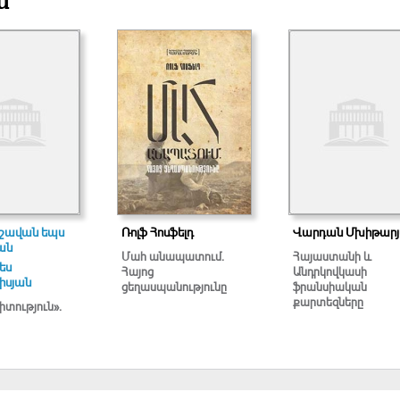
ն
ւշավան եպս
Ռոլֆ Հոսֆելդ
Վարդան Մխիթար
ան
Մահ անապատում.
Հայաստանի և
ես
Հայոց
Անդրկովկասի
իսյան
ցեղասպանությունը
ֆրանսիական
քարտեզները
տություն».