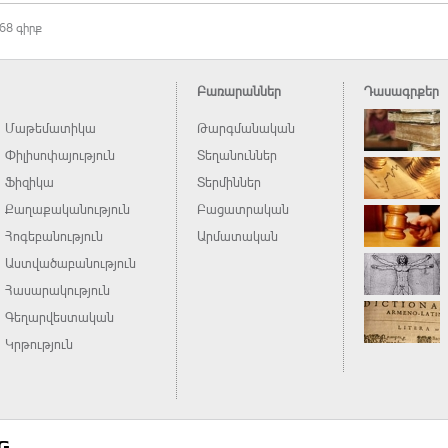
68 գիրք
Բառարաններ
Դասագրքեր
Մաթեմատիկա
Թարգմանական
Փիլիսոփայություն
Տեղանուններ
Ֆիզիկա
Տերմիններ
Քաղաքականություն
Բացատրական
Հոգեբանություն
Արմատական
Աստվածաբանություն
Հասարակություն
Գեղարվեստական
Կրթություն