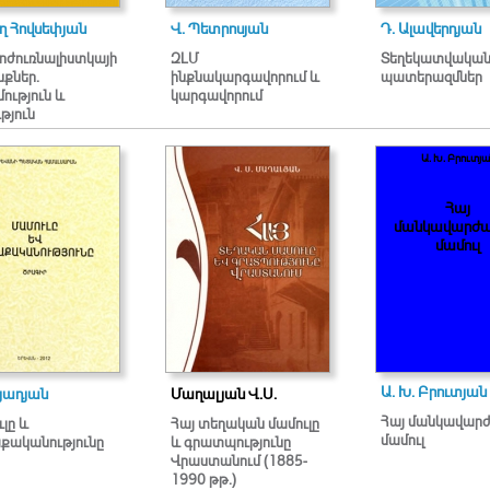
ղ Հովսեփյան
Վ. Պետրոսյան
Դ. Ալավերդյան
ոժուռնալիստկայի
ԶԼՄ
Տեղեկատվակա
նքներ.
ինքնակարգավորում և
պատերազմներ
ություն և
կարգավորում
թյուն
Ա. Խ. Բրուտյա
Հայ
մանկավարժ
մամուլ
Ա. Խ. Բրուտյան
այադյան
Մաղալյան Վ.Ս.
Հայ մանկավար
լը և
Հայ տեղական մամուլը
մամուլ
քականությունը
և գրատպությունը
Վրաստանում (1885-
1990 թթ.)