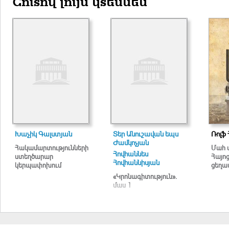
Շուտով լույս կտեսնեն
Խաչիկ Գալստյան
Տեր Անուշավան եպս
Ռոլֆ 
Ժամկոչյան
Հակամարտությունների
Մահ 
Հովհաննես
ստեղծարար
Հայո
Հովհաննիսյան
կերպափոխում
ցեղա
«Կրոնագիտություն».
մաս 1