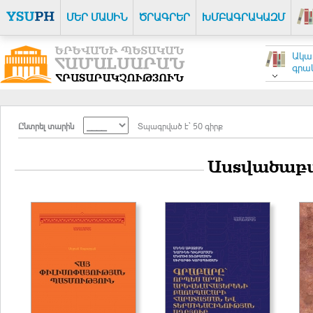
ՄԵՐ ՄԱՍԻՆ
ԾՐԱԳՐԵՐ
ԽՄԲԱԳՐԱԿԱԶՄ
Ակա
գրակ
Ընտրել տարին
Տպագրված է` 50 գիրք
Աստվածաբա