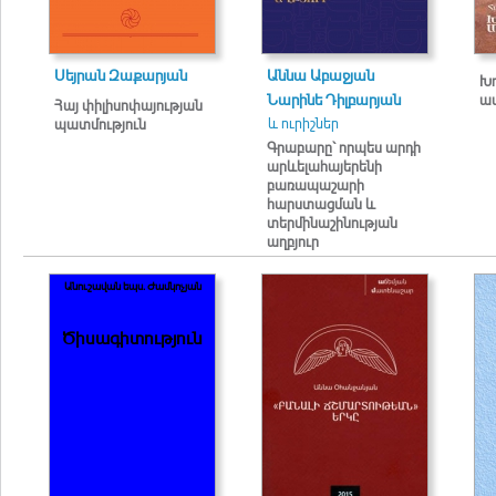
Սեյրան Զաքարյան
Աննա Աբաջյան
Խ
Նարինե Դիլբարյան
ա
Հայ փիլիսոփայության
և ուրիշներ
պատմություն
Գրաբարը՝ որպես արդի
արևելահայերենի
բառապաշարի
հարստացման և
տերմինաշինության
աղբյուր
Անուշավան եպս. Ժամկոչյան
Ծիսագիտություն