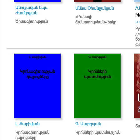
Անուշավան եպս.
Աննա Օհանջանյան
А.
Ժամկոչյան
Ма
«Բանալի
Ծիսագիտություն
և 
ճշմարտութեան» երկը
Ру
дл
бо
фа
Լ. Քարիմյան
Գ. Սարգսյան
Կրոնագիտության
Կրոնների
դպրոցները
պատմություն
Լ. Քարիմյան
Գ. Սարգսյան
Տա
Կրոնագիտության
Կրոնների պատմություն
դպրոցները