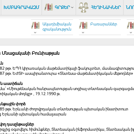
ԽՄԲԱԳՐԱԿԱԶՄ
ԳՐՔԵՐ
ՀԵՂԻՆԱԿՆԵՐ
ՆՈ
Ակադեմիական
Բառարաններ
գրականություն
 Մնացականի Բունիաթյան
ւն
1982 թթ. ԵՊՀ կիրառական մաթեմատիկայի ֆակուլտետ, մասնագիտությ
1987 թթ. ԵԺՏԻ ասպիրանտուրա «Տնտեսա-մաթեմատիկական մեթոդներ
ն աստիճան
 թեմա` «Միութենական հանրապետության սոցիալ-տնտեսական զարգա
կական մոդելը» , 19.12.1990 թ.
նքային փորձ
1985 թթ. Երևանի ժողովրդական տնտեսության պետական ինստիտուտ
ից Երևանի պետական համալսարան
ող դասընթացներ
գչից օգտվելու հիմունքներ, Տնտեսական ինֆորմատիկա, Տնտեսական իր