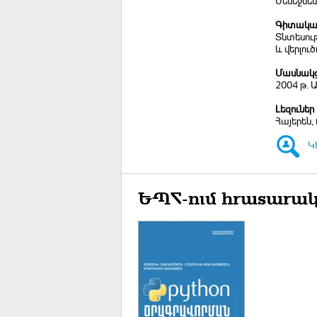
Մենեջմեն
Գիտական
Տնտեսու
և վերլուծ
Մասնակցո
2004 թ. 
Լեզուներ
Հայերեն, 
Կ
ԵՊՀ-ում հրատարակ