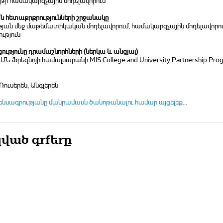
թի համակարգչային մոդելավորում
 հետաքրքրությունների շրջանակը
թյան մեջ մաթեմատիկական մոդելավորում, համակարգչային մոդելավորո
ություն
ւթյունը դրամաշնորհների (ներկա և անցյալ)
ԱՄՆ Ֆրեզնոյի համալսարանի MIS College and University Partnership Prо
Ռուսերեն, Անգլերեն
ենսագրությանը մանրամասն ծանոթանալու համար այցելեք...
ված գրքերը