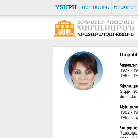
ՄԵՐ ՄԱՍԻՆ
ԾՐԱԳՐԵՐ
Մարինե
Կրթությո
1977 - 
1983 - 
Գիտակա
Տ.գ.թ.,
մաթեմատի
Աշխատա
1982 - 
1985 թ-
Կարդացվ
Համակար